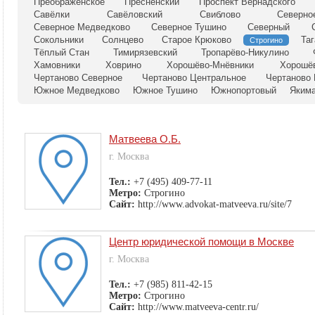
Преображенское
Пресненский
Проспект Вернадского
Савёлки
Савёловский
Свиблово
Северно
Северное Медведково
Северное Тушино
Северный
Сокольники
Солнцево
Старое Крюково
Таг
Строгино
Тёплый Стан
Тимирязевский
Тропарёво-Никулино
Хамовники
Ховрино
Хорошёво-Мнёвники
Хорошё
Чертаново Северное
Чертаново Центральное
Чертаново
Южное Медведково
Южное Тушино
Южнопортовый
Яким
Матвеева О.Б.
г. Москва
Тел.:
+7 (495) 409-77-11
Метро:
Строгино
Сайт:
http://www.advokat-matveeva.ru/site/7
Центр юридической помощи в Москве
г. Москва
Тел.:
+7 (985) 811-42-15
Метро:
Строгино
Сайт:
http://www.matveeva-centr.ru/