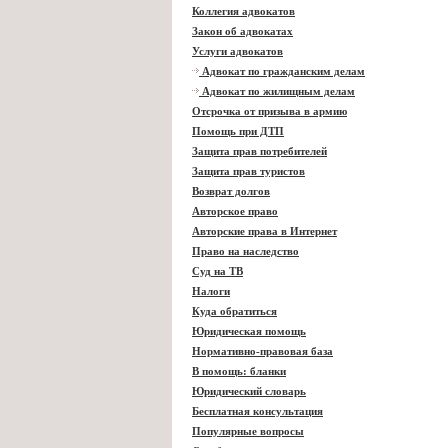
Коллегия адвокатов
Закон об адвокатах
Услуги адвокатов
Адвокат по гражданским делам
Адвокат по жилищным делам
Отсрочка от призыва в армию
Помощь при ДТП
Защита прав потребителей
Защита прав туристов
Возврат долгов
Авторское право
Авторские права в Интернет
Право на наследство
Суд на ТВ
Налоги
Куда обратиться
Юридическая помощь
Нормативно-правовая база
В помощь: бланки
Юридический словарь
Бесплатная консультация
Популярные вопросы