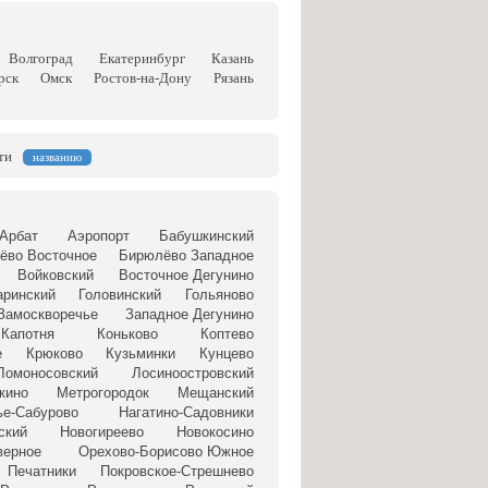
Волгоград
Екатеринбург
Казань
рск
Омск
Ростов-на-Дону
Рязань
ти
названию
Арбат
Аэропорт
Бабушкинский
ёво Восточное
Бирюлёво Западное
Войковский
Восточное Дегунино
аринский
Головинский
Гольяново
Замоскворечье
Западное Дегунино
Капотня
Коньково
Коптево
е
Крюково
Кузьминки
Кунцево
Ломоносовский
Лосиноостровский
кино
Метрогородок
Мещанский
ье-Сабурово
Нагатино-Садовники
ский
Новогиреево
Новокосино
верное
Орехово-Борисово Южное
Печатники
Покровское-Стрешнево