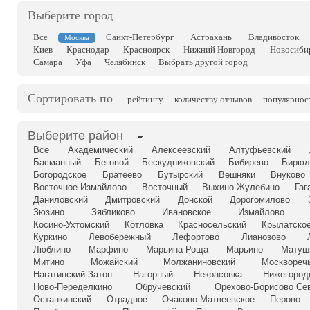
Выберите город
Все
Санкт-Петербург
Астрахань
Владивосток
Москва
Киев
Краснодар
Красноярск
Нижний Новгород
Новосиби
Самара
Уфа
Челябинск
Выбрать другой город
Сортировать по
рейтингу
количеству отзывов
популярнос
Выберите район
Все
Академический
Алексеевский
Алтуфьевский
Басманный
Беговой
Бескудниковский
Бибирево
Бирюл
Богородское
Братеево
Бутырский
Вешняки
Внуково
Восточное Измайлово
Восточный
Выхино-Жулебино
Гаг
Даниловский
Дмитровский
Донской
Дорогомилово
Зюзино
Зябликово
Ивановское
Измайлово
Косино-Ухтомский
Котловка
Красносельский
Крылатско
Куркино
Левобережный
Лефортово
Лианозово
Люблино
Марфино
Марьина Роща
Марьино
Матуш
Митино
Можайский
Молжаниновский
Москвореч
Нагатинский Затон
Нагорный
Некрасовка
Нижегород
Ново-Переделкино
Обручевский
Орехово-Борисово Се
Останкинский
Отрадное
Очаково-Матвеевское
Перово