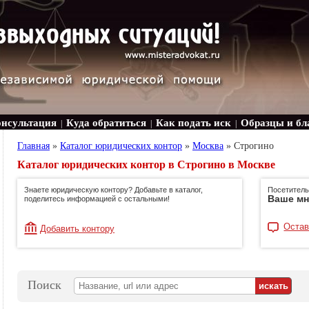
онсультация
Куда обратиться
Как подать иск
Образцы и бл
|
|
|
Главная
»
Каталог юридических контор
»
Москва
»
Строгино
Каталог юридических контор в Строгино в Москве
Знаете юридическую контору? Добавьте в каталог,
Посетитель
Ваше мн
поделитесь информацией с остальными!
Остав
Добавить контору
Поиск