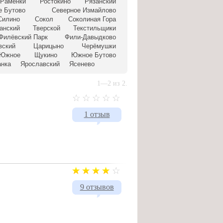
Раменки
Ростокино
Рязанский
е Бутово
Северное Измайлово
Силино
Сокол
Соколиная Гора
анский
Тверской
Текстильщики
Филёвский Парк
Фили-Давыдково
вский
Царицыно
Черёмушки
 Южное
Щукино
Южное Бутово
анка
Ярославский
Ясенево
1—2 из 2.
1 отзыв
9 отзывов