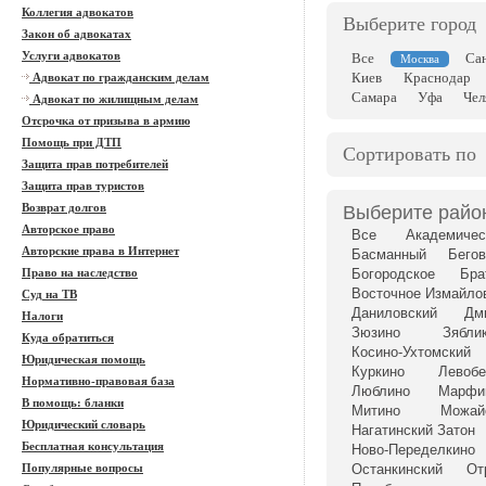
Коллегия адвокатов
Выберите город
Закон об адвокатах
Услуги адвокатов
Все
Са
Москва
Киев
Краснодар
Адвокат по гражданским делам
Самара
Уфа
Чел
Адвокат по жилищным делам
Отсрочка от призыва в армию
Помощь при ДТП
Сортировать по
Защита прав потребителей
Защита прав туристов
Возврат долгов
Выберите райо
Авторское право
Все
Академичес
Авторские права в Интернет
Басманный
Бегов
Право на наследство
Богородское
Бра
Восточное Измайло
Суд на ТВ
Даниловский
Дм
Налоги
Зюзино
Зябли
Куда обратиться
Косино-Ухтомский
Юридическая помощь
Куркино
Левоб
Нормативно-правовая база
Люблино
Марфи
В помощь: бланки
Митино
Можай
Юридический словарь
Нагатинский Затон
Бесплатная консультация
Ново-Переделкино
Популярные вопросы
Останкинский
От