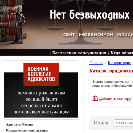
Бесплатная консультация
Куда обра
|
|
Главная
»
Каталог юрид
Каталог юридически
Знаете юридическую конто
поделитесь информацией 
Добавить контору
Поиск
Адвокаты России
Юридическая консультация