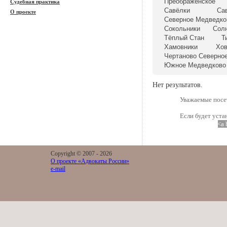
Преображенское
Судебная практика
Савёлки
Са
О проекте
Северное Медведко
Сокольники
Сол
Тёплый Стан
Т
Хамовники
Хо
Чертаново Северно
Южное Медведково
Нет результатов.
Уважаемые посет
Если будет уста
<a 
Copyright © 2007 -
2026
О проекте «Адвокаты России»
e-mail