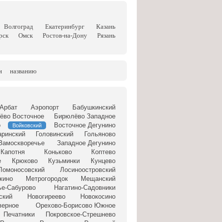
Волгоград
Екатеринбург
Казань
рск
Омск
Ростов-на-Дону
Рязань
и
названию
Арбат
Аэропорт
Бабушкинский
ёво Восточное
Бирюлёво Западное
о
Восточное Дегунино
Войковский
аринский
Головинский
Гольяново
Замоскворечье
Западное Дегунино
Капотня
Коньково
Коптево
е
Крюково
Кузьминки
Кунцево
Ломоносовский
Лосиноостровский
кино
Метрогородок
Мещанский
ье-Сабурово
Нагатино-Садовники
ский
Новогиреево
Новокосино
верное
Орехово-Борисово Южное
Печатники
Покровское-Стрешнево