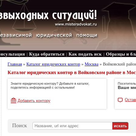
онсультация
Куда обратиться
Как подать иск
Образцы и бл
|
|
|
Главная
»
Каталог юридических контор
»
Москва
»
Войковский райо
Каталог юридических контор в Войковском районе в Мос
Знаете юридическую контору? Добавьте в каталог,
Посетитель
Ваше мн
поделитесь информацией с остальными!
Остав
Добавить контору
Поиск