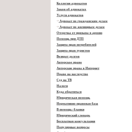
Коллегия адвокатов
Закон об адвокатах
Услуги адвокатов
Адвокат по гражданским делам
Адвокат по жилищным делам
Отсрочка от призыва в армию
Помощь при ДТП
Защита прав потребителей
Защита прав туристов
Возврат долгов
Авторское право
Авторские права в Интернет
Право на наследство
Суд на ТВ
Налоги
Куда обратиться
Юридическая помощь
Нормативно-правовая база
В помощь: бланки
Юридический словарь
Бесплатная консультация
Популярные вопросы