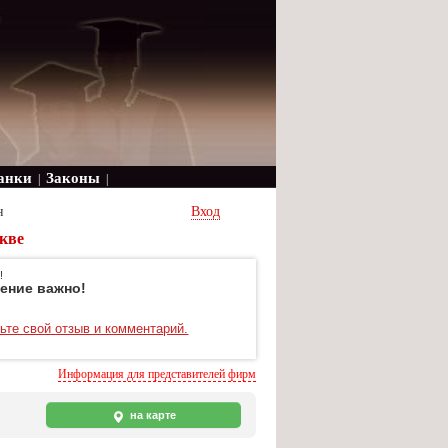
анки
Законы
|
|
н
Вход
кве
!
ение важно!
ьте свой отзыв и комментарий.
Информация для представителей фирм
на карте