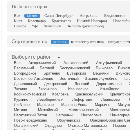
Выберите город
Все
Санкт-Петербург
Астрахань
Владивосток
Москва
Киев
Краснодар
Красноярск
Нижний Новгород
Новосиби
Самара
Уфа
Челябинск
Выбрать другой город
Сортировать по
количеству отзывов
популярност
рейтингу
Выберите район
Все
Академический
Алексеевский
Алтуфьевский
Басманный
Беговой
Бескудниковский
Бибирево
Бирюл
Богородское
Братеево
Бутырский
Вешняки
Внуков
Восточное Измайлово
Восточный
Выхино-Жулебино
Гаг
Даниловский
Дмитровский
Донской
Дорогомилово
Зюзино
Зябликово
Ивановское
Измайлово
Косино-Ухтомский
Котловка
Красносельский
Крылатско
Куркино
Левобережный
Лефортово
Лианозово
Люблино
Марфино
Марьина Роща
Марьино
Матуш
Митино
Можайский
Молжаниновский
Москвореч
Нагатинский Затон
Нагорный
Некрасовка
Нижегород
Ново-Переделкино
Обручевский
Орехово-Борисово Се
Останкинский
Отрадное
Очаково-Матвеевское
Перово