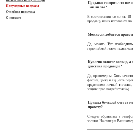
Продавец говорит, что все 
Популярные вопросы
Так ли это?
Судебная практика
В соответствии со со ст. 18
О проекте
продавцу или к изготовителю.
Можно ли добиться правоты
Да, можно. Тут необходимы
гарантийный талон, технически
Куплено золотое кольцо, а
действия продавцов?
Да, правомерны. Хоть качест
фасону, цвету и т.д., есть п
предметами личной гигиены,
защите прав потребителей»)
Пришел большой счет за ме
правоту?
Следует обратиться в телеф
звонки. На станции Ваш номер 