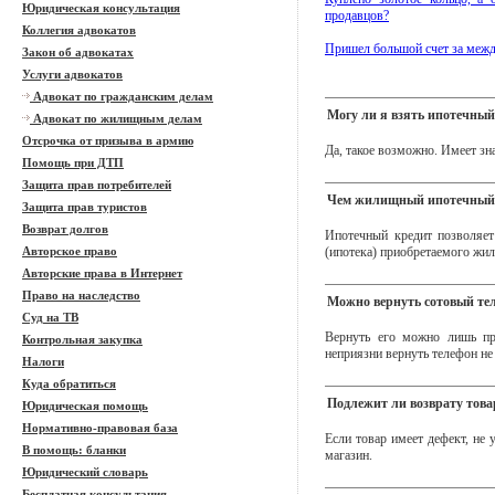
Юридическая консультация
продавцов?
Коллегия адвокатов
Пришел большой счет за межд
Закон об адвокатах
Услуги адвокатов
Адвокат по гражданским делам
Могу ли я взять ипотечный 
Адвокат по жилищным делам
Отсрочка от призыва в армию
Да, такое возможно. Имеет зн
Помощь при ДТП
Защита прав потребителей
Чем жилищный ипотечный к
Защита прав туристов
Возврат долгов
Ипотечный кредит позволяет
(ипотека) приобретаемого жил
Авторское право
Авторские права в Интернет
Право на наследство
Можно вернуть сотовый тел
Суд на ТВ
Вернуть его можно лишь при
Контрольная закупка
неприязни вернуть телефон не
Налоги
Куда обратиться
Подлежит ли возврату това
Юридическая помощь
Нормативно-правовая база
Если товар имеет дефект, не 
В помощь: бланки
магазин.
Юридический словарь
Бесплатная консультация