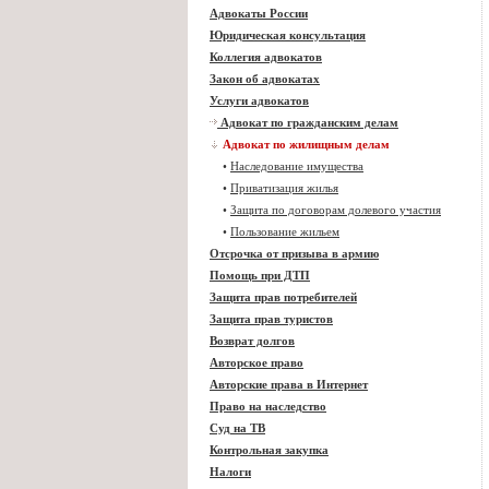
Адвокаты России
Юридическая консультация
Коллегия адвокатов
Закон об адвокатах
Услуги адвокатов
Адвокат по гражданским делам
Адвокат по жилищным делам
•
Наследование имущества
•
Приватизация жилья
•
Защита по договорам долевого участия
•
Пользование жильем
Отсрочка от призыва в армию
Помощь при ДТП
Защита прав потребителей
Защита прав туристов
Возврат долгов
Авторское право
Авторские права в Интернет
Право на наследство
Суд на ТВ
Контрольная закупка
Налоги