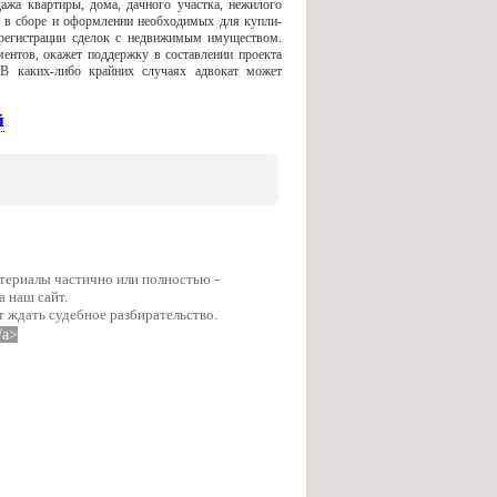
а квартиры, дома, дачного участка, нежилого
в сборе и оформлении необходимых для купли-
 регистрации сделок с недвижимым имуществом.
ентов, окажет поддержку в составлении проекта
В каких-либо крайних случаях адвокат может
й
атериалы частично или полностью -
а наш сайт.
т ждать судебное разбирательство.
/a>