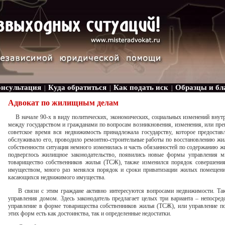
онсультация
Куда обратиться
Как подать иск
Образцы и бл
|
|
|
Адвокат по жилищным делам
В начале 90-х в виду политических, экономических, социальных изменений внут
между государством и гражданами по вопросам возникновения, изменения, или пр
советское время вся недвижимость принадлежала государству, которое предостав
обслуживало его, проводило ремонтно-строительные работы по восстановлению жиль
собственности ситуация немного изменилась и часть обязанностей по содержанию ж
подверглось жилищное законодательство, появились новые формы управления м
товарищество собственников жилья (ТСЖ), также изменился порядок совершени
имуществом, много раз менялся порядок и сроки приватизации жилых помещени
касающихся недвижимого имущества.
В связи с этим граждане активно интересуются вопросами недвижимости. Та
управления домом. Здесь законодатель предлагает целых три варианта – непосре
управление в форме товарищества собственников жилья (ТСЖ), или управление 
этих форм есть как достоинства, так и определенные недостатки.