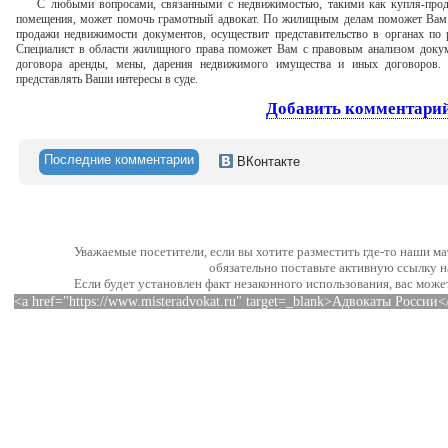
С любыми вопросами, связанными с недвижимостью, такими как купля-продаж
помещения, может помочь грамотный адвокат. По жилищным делам поможет Вам 
продажи недвижимости документов, осуществит представительство в органах по
Специалист в области жилищного права поможет Вам с правовым анализом докум
договора аренды, мены, дарения недвижимого имущества и иных договоров. 
представлять Ваши интересы в суде.
Добавить комментари
Последние комментарии
ВКонтакте
Уважаемые посетители, если вы хотите разместить где-то наши м
обязательно поставьте активную ссылку н
Если будет установлен факт незаконного использования, вас може
<a href="https://www.misteradvokat.ru" target=_blank>Адвокаты России<