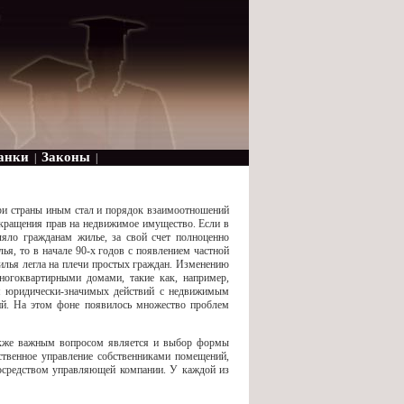
анки
Законы
|
|
ри страны иным стал и порядок взаимоотношений
екращения прав на недвижимое имущество. Если в
ляло гражданам жилье, за свой счет полноценно
я, то в начале 90-х годов с появлением частной
илья легла на плечи простых граждан. Изменению
ногоквартирными домами, такие как, например,
я юридически-значимых действий с недвижимым
й. На этом фоне появилось множество проблем
кже важным вопросом является и выбор формы
дственное управление собственниками помещений,
посредством управляющей компании. У каждой из