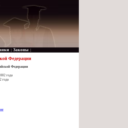
анки
Законы
|
|
ской Федерации
сийской Федерации
002 года
2 года
оне