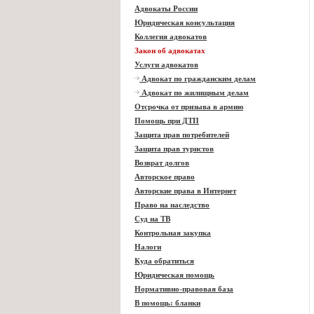
Адвокаты России
Юридическая консультация
Коллегия адвокатов
Закон об адвокатах
Услуги адвокатов
Адвокат по гражданским делам
Адвокат по жилищным делам
Отсрочка от призыва в армию
Помощь при ДТП
Защита прав потребителей
Защита прав туристов
Возврат долгов
Авторское право
Авторские права в Интернет
Право на наследство
Суд на ТВ
Контрольная закупка
Налоги
Куда обратиться
Юридическая помощь
Нормативно-правовая база
В помощь: бланки