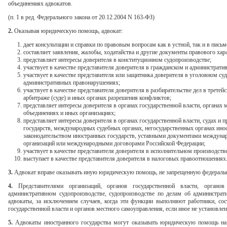
объединениях адвокатов.
(п. 1 в ред. Федерального закона от 20.12.2004 N 163-ФЗ)
2.
Оказывая юридическую помощь, адвокат:
дает консультации и справки по правовым вопросам как в устной, так и в пись
составляет заявления, жалобы, ходатайства и другие документы правового хара
представляет интересы доверителя в конституционном судопроизводстве;
участвует в качестве представителя доверителя в гражданском и администрати
участвует в качестве представителя или защитника доверителя в уголовном су
административных правонарушениях;
участвует в качестве представителя доверителя в разбирательстве дел в трет
арбитраже (суде) и иных органах разрешения конфликтов;
представляет интересы доверителя в органах государственной власти, органах
объединениях и иных организациях;
представляет интересы доверителя в органах государственной власти, судах и
государств, международных судебных органах, негосударственных органах инос
законодательством иностранных государств, уставными документами междун
организаций или международными договорами Российской Федерации;
участвует в качестве представителя доверителя в исполнительном производстве
выступает в качестве представителя доверителя в налоговых правоотношениях
3.
Адвокат вправе оказывать иную юридическую помощь, не запрещенную федераль
4.
Представителями организаций, органов государственной власти, органо
административном судопроизводстве, судопроизводстве по делам об администра
адвокаты, за исключением случаев, когда эти функции выполняют работники, сос
государственной власти и органов местного самоуправления, если иное не установле
5.
Адвокаты иностранного государства могут оказывать юридическую помощь на