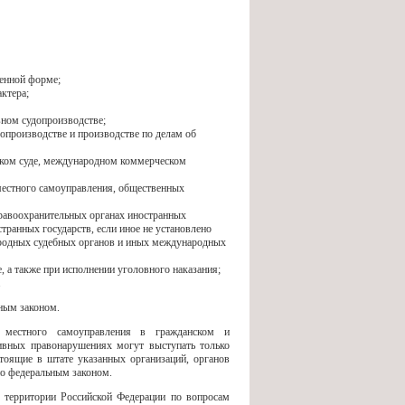
менной форме;
ктера;
вном судопроизводстве;
допроизводстве и производстве по делам об
ейском суде, международном коммерческом
 местного самоуправления, общественных
 правоохранительных органах иностранных
транных государств, если иное не установлено
ародных судебных органов и иных международных
, а также при исполнении уголовного наказания;
.
ным законом.
в местного самоуправления в гражданском и
тивных правонарушениях могут выступать только
тоящие в штате указанных организаций, органов
но федеральным законом.
 территории Российской Федерации по вопросам