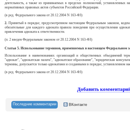
деятельность, а также из принимаемых в пределах полномочий, установленных 
нормативных правовых актов субъектов Российской Федерации.
(в ред. Федерального закона от 20.12.2004 N 163-ФЗ)
2.
Принятый в порядке, предусмотренном настоящим Федеральным законом, кодекс 
обязательные для каждого адвоката правила поведения при осуществлении адвокат
привлечения адвоката к ответственности.
(п. 2 введен Федеральным законом от 20.12.2004 N 163-ФЗ)
Статья 5. Использование терминов, применяемых в настоящем Федеральном з
Использование в наименованиях организаций и общественных объединений терми
"адвокат", "адвокатская палата", "адвокатское образование", "юридическая консуль
термины, допускается только адвокатами и созданными в порядке, установленном 
(в ред. Федерального закона от 20.12.2004 N 163-ФЗ)
Добавить комментари
Последние комментарии
ВКонтакте