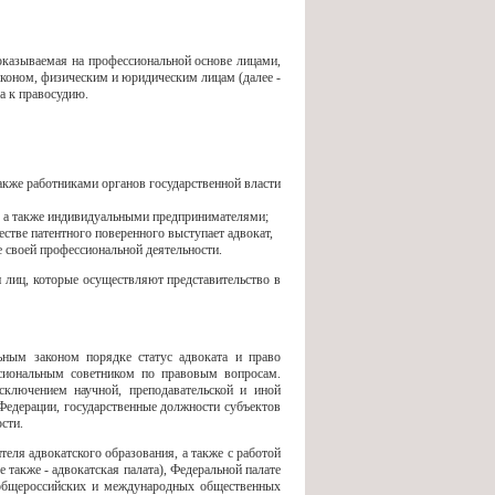
казываемая на профессиональной основе лицами,
коном, физическим и юридическим лицам (далее -
па к правосудию.
акже работниками органов государственной власти
, а также индивидуальными предпринимателями;
стве патентного поверенного выступает адвокат,
 своей профессиональной деятельности.
и лиц, которые осуществляют представительство в
ным законом порядке статус адвоката и право
ссиональным советником по правовым вопросам.
сключением научной, преподавательской и иной
 Федерации, государственные должности субъектов
сти.
теля адвокатского образования, а также с работой
 также - адвокатская палата), Федеральной палате
, общероссийских и международных общественных