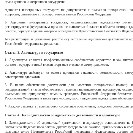
права данного иностранного государства.
Адвокаты иностранных государств не допускаются к оказанию юридической п
вопросам, связанным с государственной тайной Российской Федерации.
6.
Адвокаты иностранных государств, осуществляющие адвокатскую деятель
регистрируются федеральным органом исполнительной власти в области юстиции (да
реестре, порядок ведения которого определяется Правительством Российской Федера
Без регистрации в указанном реестре осуществление адвокатской деятельности а
Российской Федерации запрещается.
Статья 3. Адвокатура и государство
1.
Адвокатура является профессиональным сообществом адвокатов и как инстит
органов государственной власти и органов местного самоуправления.
2.
Адвокатура действует на основе принципов законности, независимости, самоу
равноправия адвокатов.
3.
В целях обеспечения доступности для населения юридической помощи и с
государственной власти обеспечивают гарантии независимости адвокатуры, осуще
оказывающих юридическую помощь гражданам Российской Федерации бесплатно в
Российской Федерации, а также при необходимости выделяют адвокатским образова
4.
Каждому адвокату гарантируется социальное обеспечение, предусмотренное для г
Статья 4. Законодательство об адвокатской деятельности и адвокатуре
1.
Законодательство об адвокатской деятельности и адвокатуре основывается на 
настоящего Федерального закона, других федеральных законов, принимаемых в со
правовых актов Правительства Российской Федерации и федеральных органов и