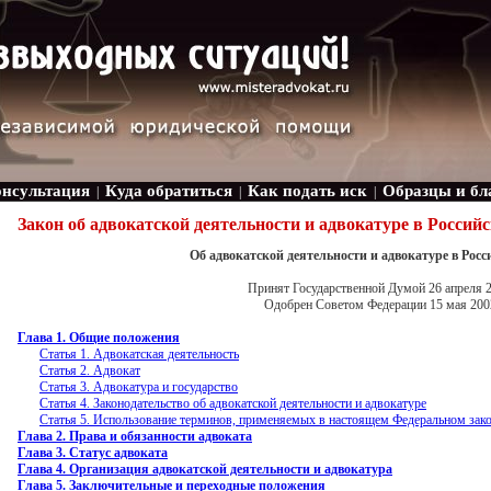
онсультация
Куда обратиться
Как подать иск
Образцы и бл
|
|
|
Закон об адвокатской деятельности и адвокатуре в Россий
Об адвокатской деятельности и адвокатуре в Рос
Принят Государственной Думой 26 апреля 2
Одобрен Советом Федерации 15 мая 200
Глава 1. Общие положения
Статья 1. Адвокатская деятельность
Статья 2. Адвокат
Статья 3. Адвокатура и государство
Статья 4. Законодательство об адвокатской деятельности и адвокатуре
Статья 5. Использование терминов, применяемых в настоящем Федеральном зак
Глава 2. Права и обязанности адвоката
Глава 3. Статус адвоката
Глава 4. Организация адвокатской деятельности и адвокатура
Глава 5. Заключительные и переходные положения