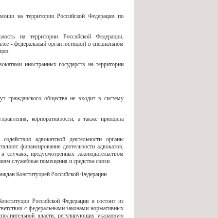
омощи на территории Российской Федерации по
ность на территории Российской Федерации,
лее - федеральный орган юстиции) в специальном
ции.
двокатами иностранных государств на территории
ут гражданского общества не входит в систему
правления, корпоративности, а также принципа
одействия адвокатской деятельности органы
ствляют финансирование деятельности адвокатов,
 случаях, предусмотренных законодательством
ниям служебные помещения и средства связи.
раждан Конституцией Российской Федерации.
Конституции Российской Федерации и состоит из
ответствии с федеральными законами нормативных
сполнительной власти, регулирующих указанную