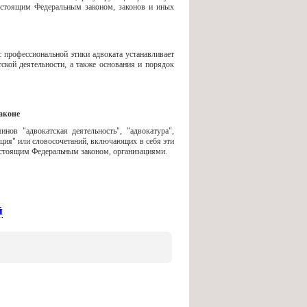
настоящим Федеральным законом, законов и иных
профессиональной этики адвоката устанавливает
ской деятельности, а также основания и порядок
аконе
нов "адвокатская деятельность", "адвокатура",
тация" или словосочетаний, включающих в себя эти
настоящим Федеральным законом, организациями.
й