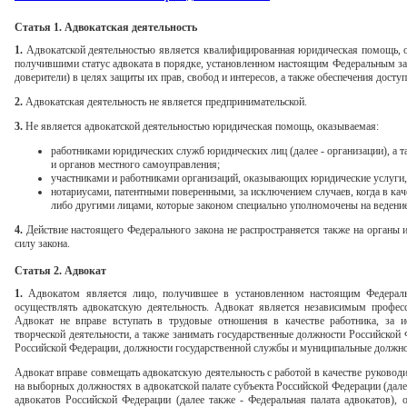
Статья 1. Адвокатская деятельность
1.
Адвокатской деятельностью является квалифицированная юридическая помощь, о
получившими статус адвоката в порядке, установленном настоящим Федеральным за
доверители) в целях защиты их прав, свобод и интересов, а также обеспечения досту
2.
Адвокатская деятельность не является предпринимательской.
3.
Не является адвокатской деятельностью юридическая помощь, оказываемая:
работниками юридических служб юридических лиц (далее - организации), а т
и органов местного самоуправления;
участниками и работниками организаций, оказывающих юридические услуги
нотариусами, патентными поверенными, за исключением случаев, когда в каче
либо другими лицами, которые законом специально уполномочены на ведение
4.
Действие настоящего Федерального закона не распространяется также на органы 
силу закона.
Статья 2. Адвокат
1.
Адвокатом является лицо, получившее в установленном настоящим Федераль
осуществлять адвокатскую деятельность. Адвокат является независимым профе
Адвокат не вправе вступать в трудовые отношения в качестве работника, за и
творческой деятельности, а также занимать государственные должности Российской
Российской Федерации, должности государственной службы и муниципальные должно
Адвокат вправе совмещать адвокатскую деятельность с работой в качестве руководи
на выборных должностях в адвокатской палате субъекта Российской Федерации (далее
адвокатов Российской Федерации (далее также - Федеральная палата адвокатов)