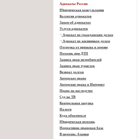
Адвокаты России
Юридическая консультация
Коллегия адвокатов
Закон об адвокатах
Услуги адвокатов
Адвокат по гражданским делам
Адвокат по жилищным делам
Отсрочка от призыва в армию
Помощь при ДТП
Защита прав потребителей
Защита прав туристов
Возврат долгов
Авторское право
Авторские права в Интернет
Право на наследство
Суд на ТВ
Контрольная закупка
Налоги
Куда обратиться
Юридическая помощь
Нормативно-правовая база
В помощь: бланки