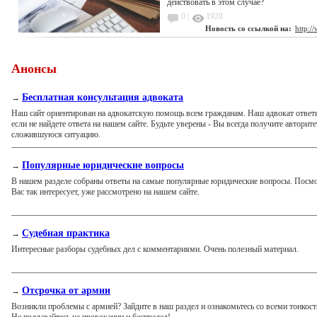
действовать в этом случае?
0 |
1928
Новость со ссылкой на:
http:/
Анонсы
Бесплатная консультация адвоката
→
Наш сайт ориентирован на адвокатскую помощь всем гражданам. Наш адвокат ответ
если не найдете ответа на нашем сайте. Будьте уверены - Вы всегда получите автори
сложившуюся ситуацию.
Популярные юридические вопросы
→
В нашем разделе собраны ответы на самые популярные юридические вопросы. Посмот
Вас так интересует, уже рассмотрено на нашем сайте.
Судебная практика
→
Интересные разборы судебных дел с комментариями. Очень полезный материал.
Отсрочка от армии
→
Возникли проблемы с армией? Зайдите в наш раздел и ознакомьтесь со всеми тонкост
Не поддавайтесь на провокации и беспредел!