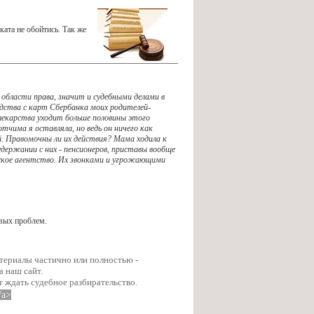
ката не обойтись. Так же
области права, значит и судебными делами в
ства с карт Сбербанка моих родителей-
екарства уходит больше половины этого
чима я оставляла, но ведь он ничего как
й. Правомочны ли их действия? Мама ходила к
держании с них - пенсионеров, приставы вообще
орское агентство. Их звонками и угрожающими
вых проблем.
атериалы частично или полностью -
а наш сайт.
т ждать судебное разбирательство.
/a>