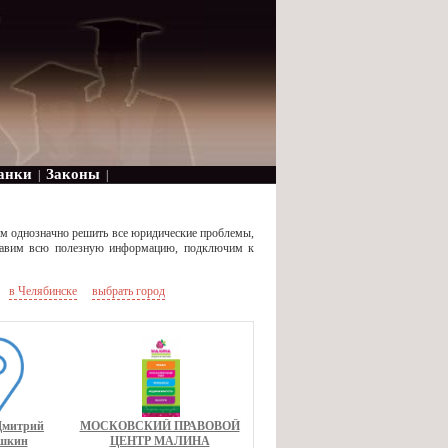
анки
Законы
|
|
ам однозначно решить все юридические проблемы,
ставим всю полезную информацию, подключим к
в Челябинске
выбрать город
Дмитрий
МОСКОВСКИЙ ПРАВОВОЙ
шкин
ЦЕНТР МАЛИНА