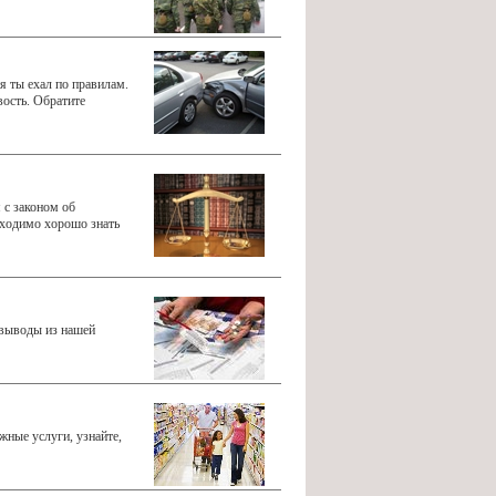
я ты ехал по правилам.
вость. Обратите
 с законом об
бходимо хорошо знать
 выводы из нашей
жные услуги, узнайте,