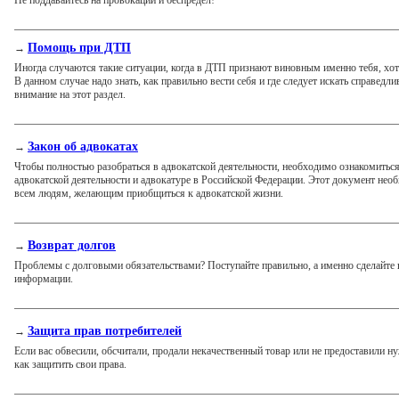
Помощь при ДТП
→
Иногда случаются такие ситуации, когда в ДТП признают виновным именно тебя, хот
В данном случае надо знать, как правильно вести себя и где следует искать справедли
внимание на этот раздел.
Закон об адвокатах
→
Чтобы полностью разобраться в адвокатской деятельности, необходимо ознакомиться
адвокатской деятельности и адвокатуре в Российской Федерации. Этот документ нео
всем людям, желающим приобщиться к адвокатской жизни.
Возврат долгов
→
Проблемы с долговыми обязательствами? Поступайте правильно, а именно сделайте
информации.
Защита прав потребителей
→
Если вас обвесили, обсчитали, продали некачественный товар или не предоставили ну
как защитить свои права.