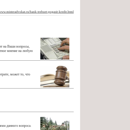
/www.misteradvokat.ru/bank-trebuet-pogasit-kredit.html
ит на Ваши вопросы,
тетное мнение на любую
рите, может то, что
ями данного вопроса.