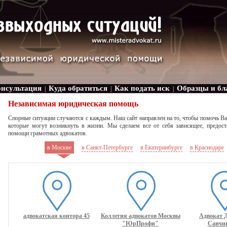
онсультация
Куда обратиться
Как подать иск
Образцы и бл
|
|
|
Независимая юридическая помощь
Спорные ситуации случаются с каждым. Наш сайт направлен на то, чтобы помочь В
которые могут возникнуть в жизни. Мы сделаем все от себя зависящее, предо
помощи грамотных адвокатов.
в Москве
в Санкт-Петербурге
в Екатеринбурге
в Краснодаре
адвокатская контора 45
Коллегия адвокатов Москвы
Адвокат 
"ЮрПрофи"
Савчи