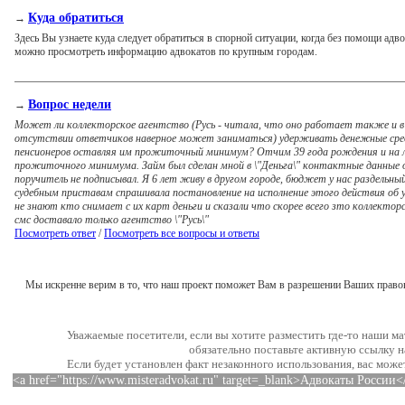
Куда обратиться
→
Здесь Вы узнаете куда следует обратиться в спорной ситуации, когда без помощи адво
можно просмотреть информацию адвокатов по крупным городам.
Вопрос недели
→
Может ли коллекторское агентство (Русь - читала, что оно работает также и в 
отсутствии ответчиков наверное может заниматься) удерживать денежные сред
пенсионеров оставляя им прожиточный минимум? Отчим 39 года рождения и на л
прожиточного минимума. Займ был сделан мной в \"Деньга\" контактные данные от
поручитель не подписывал. Я 6 лет живу в другом городе, бюджет у нас раздельны
судебным приставам спрашивала постановление на исполнение этого действия об у
не знают кто снимает с их карт деньги и сказали что скорее всего зто коллект
смс доставало только агентство \"Русь\"
Посмотреть ответ
/
Посмотреть все вопросы и ответы
Мы искренне верим в то, что наш проект поможет Вам в разрешении Ваших право
Уважаемые посетители, если вы хотите разместить где-то наши м
обязательно поставьте активную ссылку н
Если будет установлен факт незаконного использования, вас може
<a href="https://www.misteradvokat.ru" target=_blank>Адвокаты России<