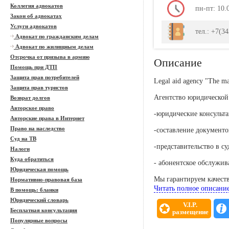
Коллегия адвокатов
пн-пт: 10.
Закон об адвокатах
Услуги адвокатов
тел.: +7(3
Адвокат по гражданским делам
Адвокат по жилищным делам
Отсрочка от призыва в армию
Описание
Помощь при ДТП
Защита прав потребителей
Legal aid agency "The 
Защита прав туристов
Агентство юридической
Возврат долгов
Авторское право
-юридические консульт
Авторские права в Интернет
Право на наследство
-составление документо
Суд на ТВ
-представительство в с
Налоги
Куда обратиться
- абонентское обслужи
Юридическая помощь
Мы гарантируем качеств
Нормативно-правовая база
сотрудничства с адвока
Читать полное описани
В помощь: бланки
Юридический словарь
V.I.P.
Бесплатная консультация
размещение
Популярные вопросы