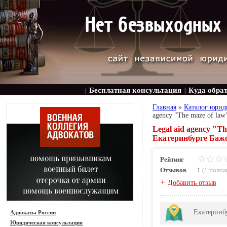
Бесплатная консультация
Куда обра
|
|
Главная
»
Каталог юрид
agency "The maze of la
Legal aid agency "
Екатеринбурге Бажо
Рейтинг
Отзывов
1
(
1 поло
+
Добавить отзыв
Екатеринбу
Адвокаты России
Юридическая консультация