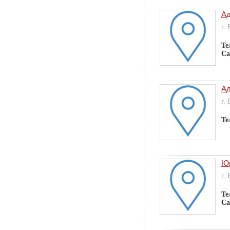
Ад
г.
Те
Са
Ад
г.
Те
Юр
г.
Те
Са