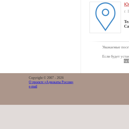
Юр
г.
Те
Са
Уважаемые посет
Если будет уста
<a 
Copyright © 2007 -
2026
О проекте «Адвокаты России»
e-mail