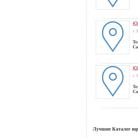
Юр
г.
Те
Са
Юр
г.
Те
Са
Лучшие Каталог юр