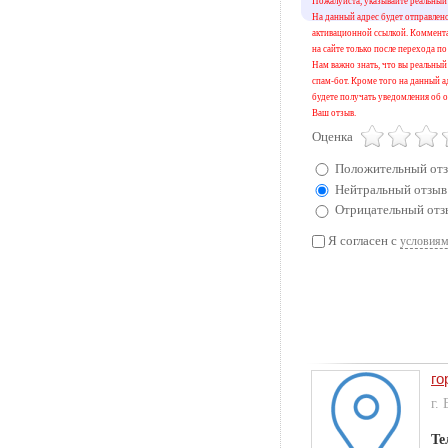
Пожалуйста, указывайте реальный 
На данный адрес будет отправлен
активационной ссылкой. Коммент
на сайте только после перехода по
Нам важно знать, что вы реальный 
спам-бот. Кроме того на данный а
будете получать уведомления об о
Ваш отзыв.
Оценка
Положительный от
Нейтральный отзыв
Отрицательный отз
Я согласен с
условиям
го
г.
Те