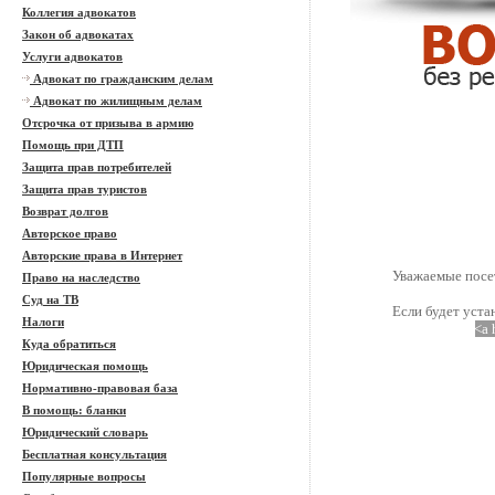
Коллегия адвокатов
Закон об адвокатах
Услуги адвокатов
Адвокат по гражданским делам
Адвокат по жилищным делам
Отсрочка от призыва в армию
Помощь при ДТП
Защита прав потребителей
Защита прав туристов
Возврат долгов
Авторское право
Авторские права в Интернет
Уважаемые посет
Право на наследство
Суд на ТВ
Если будет уста
Налоги
<a 
Куда обратиться
Юридическая помощь
Нормативно-правовая база
В помощь: бланки
Юридический словарь
Бесплатная консультация
Популярные вопросы