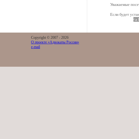
Уважаемые посет
Если будет уста
<a 
Copyright © 2007 -
2026
О проекте «Адвокаты России»
e-mail