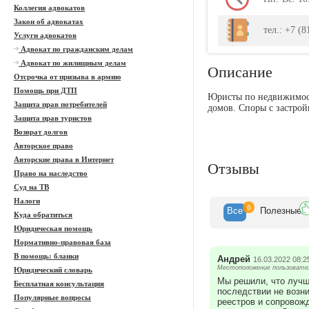
Коллегия адвокатов
Закон об адвокатах
тел.: +7 (8
Услуги адвокатов
Адвокат по гражданским делам
Адвокат по жилищным делам
Описание
Отсрочка от призыва в армию
Помощь при ДТП
Юристы по недвижимост
Защита прав потребителей
домов. Споры с застрой
Защита прав туристов
Возврат долгов
Авторское право
Авторские права в Интернет
Отзывы
Право на наследство
Суд на ТВ
Налоги
6
Все
Полезн
ые
Куда обратиться
Юридическая помощь
Нормативно-правовая база
В помощь: бланки
Андрей
16.03.2022 08:2
Местоположение пользовател
Юридический словарь
Мы решили, что лучш
Бесплатная консультация
последствии не возн
Популярные вопросы
реестров и сопровож