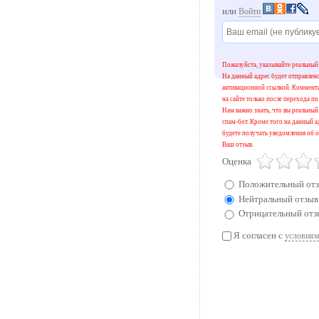
или
Войти
Пожалуйста, указывайте реальный 
На данный адрес будет отправлен
активационной ссылкой. Коммент
на сайте только после перехода по
Нам важно знать, что вы реальный 
спам-бот. Кроме того на данный а
будете получать уведомления об о
Ваш отзыв.
Оценка
Положительный от
Нейтральный отзыв
Отрицательный отз
Я согласен с
условиям