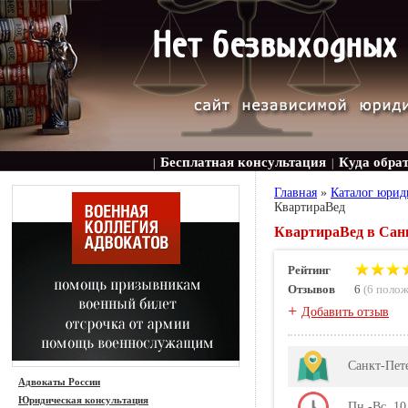
Бесплатная консультация
Куда обра
|
|
Главная
»
Каталог юрид
КвартираВед
КвартираВед в Санкт
Рейтинг
Отзывов
6
(
6 поло
+
Добавить отзыв
Санкт-Пете
Адвокаты России
Юридическая консультация
Пн.-Вс. 10