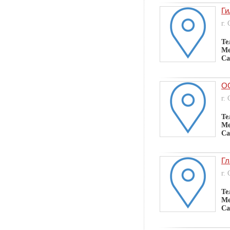
Ги
г.
Те
Ме
Са
ОО
г.
Те
Ме
Са
Гл
г.
Те
Ме
Са