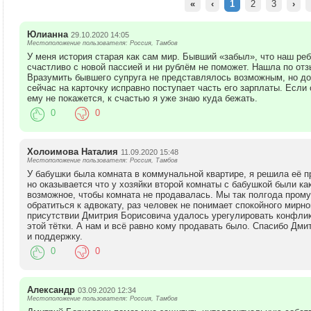
«
‹
1
2
3
›
Юлианна
29.10.2020 14:05
Местоположение пользователя: Россия, Тамбов
У меня история старая как сам мир. Бывший «забыл», что наш реб
счастливо с новой пассией и ни рублём не поможет. Нашла по от
Вразумить бывшего супруга не представлялось возможным, но до
сейчас на карточку исправно поступает часть его зарплаты. Если
ему не покажется, к счастью я уже знаю куда бежать.
0
0
Холоимова Наталия
11.09.2020 15:48
Местоположение пользователя: Россия, Тамбов
У бабушки была комната в коммунальной квартире, я решила её пр
но оказывается что у хозяйки второй комнаты с бабушкой были ка
возможное, чтобы комната не продавалась. Мы так полгода пром
обратиться к адвокату, раз человек не понимает спокойного мирно
присутствии Дмитрия Борисовича удалось урегулировать конфликт
этой тётки. А нам и всё равно кому продавать было. Спасибо Дм
и поддержку.
0
0
Александр
03.09.2020 12:34
Местоположение пользователя: Россия, Тамбов