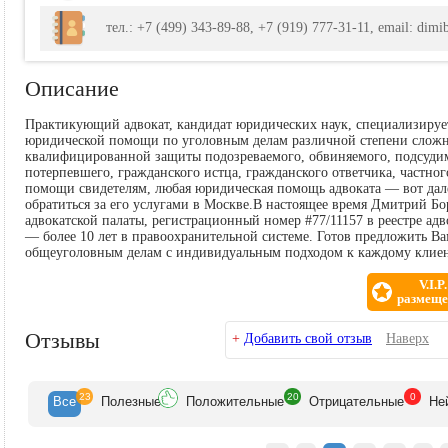
тел.: +7 (499) 343-89-88, +7 (919) 777-31-11, email: dimi
Описание
Практикующий адвокат, кандидат юридических наук, специализируе
юридической помощи по уголовным делам различной степени сложн
квалифицированной защиты подозреваемого, обвиняемого, подсудим
потерпевшего, гражданского истца, гражданского ответчика, частно
помощи свидетелям, любая юридическая помощь адвоката — вот да
обратиться за его услугами в Москве.В настоящее время Дмитрий 
адвокатской палаты, регистрационный номер #77/11157 в реестре а
— более 10 лет в правоохранительной системе. Готов предложить В
общеуголовным делам с индивидуальным подходом к каждому клиен
V.I.P.
размеще
Отзывы
+
Добавить свой отзыв
Наверх
23
20
0
Все
Полезн
ые
Положит
ельные
Отрицат
ельные
Не