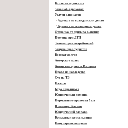
Коллегия адвокатов
Закон об адвокатах
Услуги адвокатов
Адвокат по гражданским делам
Адвокат по жилищным делам
Отсрочка от призыва в армию
Помощь при ДТП
Защита прав потребителей
Защита прав туристов
Возврат долгов
Авторское право
Авторские права в Интернет
Право на наследство
Суд на ТВ
Налоги
Куда обратиться
Юридическая помощь
Нормативно-правовая база
В помощь: бланки
Юридический словарь
Бесплатная консультация
Популярные вопросы