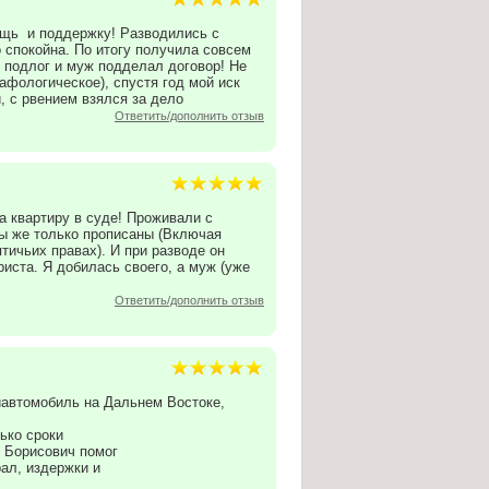
щь и поддержку! Разводились с
 спокойна. По итогу получила совсем
 подлог и муж подделал договор! Не
афологическое), спустя год мой иск
, с рвением взялся за дело
Ответить/дополнить отзыв
а квартиру в суде! Проживали с
Мы же только прописаны (Включая
птичьих правах). И при разводе он
риста. Я добилась своего, а муж (уже
Ответить/дополнить отзыв
йавтомобиль на Дальнем Востоке,
ько сроки
й Борисович помог
рал, издержки и