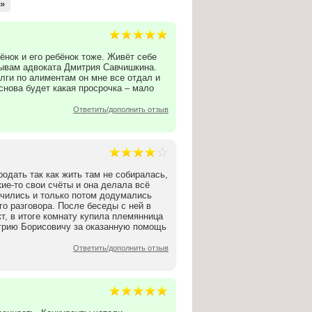
»
ёнок и его ребёнок тоже. Живёт себе
зывам адвоката Дмитрия Савчишкина.
лги по алиментам он мне все отдал и
 снова будет какая просрочка – мало
Ответить/дополнить отзыв
одать так как жить там не собиралась,
кие-то свои счёты и она делала всё
учились и только потом додумались
го разговора. После беседы с ней в
, в итоге комнату купила племянница
итрию Борисовичу за оказанную помощь
Ответить/дополнить отзыв