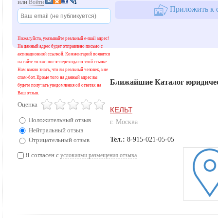
или
Войти
Приложить к с
Пожалуйста, указывайте реальный e-mail адрес!
На данный адрес будет отправлено письмо с
активационной ссылкой. Комментарий появится
на сайте только после перехода по этой ссылке.
Нам важно знать, что вы реальный человек, а не
спам-бот. Кроме того на данный адрес вы
Ближайшие Каталог юридичес
будете получать уведомления об ответах на
Ваш отзыв.
Оценка
КЕЛЬТ
Положительный отзыв
г. Москва
Нейтральный отзыв
Тел.:
8-915-021-05-05
Отрицательный отзыв
Я согласен с
условиями размещения отзыва