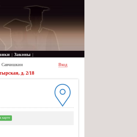
анки
Законы
|
|
й Савчишкин
Вход
ырская, д. 2/18
а карте