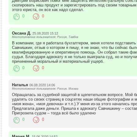
Дмитрий Борисович помог мне защитить интеллектуальную собств
скопировать наш продукт и зарегистрировать под своим товарным
этого юриста, он все как надо сделал.
0
0
Оксана Д.
25.08.2020 15:12
Местоположение пользователя: Россия, Тамбов
В компании, где я работала бухгалтером, меня хотели подставить
Савчишкин, отзыв о котором я пишу, я не знаю, что бы сейчас был
квалифицированную и оперативную помощь. Он собрал такие факт
судья. Благодаря адвокату я не только выиграла суд, но и полу
причиненный моральный и материальный ущерб.
0
0
Наталья
06.08.2020 14:06
Местоположение пользователя: Россия, Москва
Обращалась за судебной защитой в щепетильном вопросе. Мой б
удалять со своих страниц в соцсетях наши общие фотографии и 
«моя жена», «моя девочка» и т.п.).У меня из-за этого начались п
Предлагала даже деньги. Пришла к адвокату Савчишкину – состав
Пригрозила судом – тогда всё было удалено
0
0
Мария М.
15.06.2020 14:52