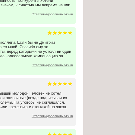
енность. Конкуренты хотели
 знаком, к счастью мы вовремя нашли
Ответить/дополнить отзыв
 коллеги. Если бы не Дмитрий
о со мной. Спасибо ему за
ы, перед которыми не устоял ни один
чила колоссальную компенсацию за
Ответить/дополнить отзыв
ывший молодой человек не хотел
мои одиночные (везде подписывая их
роблемы. На уговоры не соглашался.
или претензию с отсылкой на закон.
Ответить/дополнить отзыв