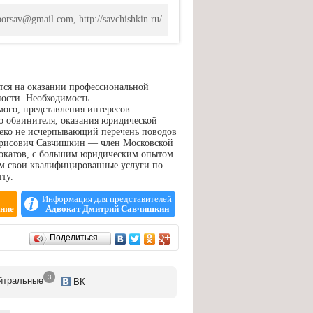
borsav@gmail.com, http://savchishkin.ru/
тся на оказании профессиональной
ости. Необходимость
ого, представления интересов
го обвинителя, оказания юридической
леко не исчерпывающий перечень поводов
Борисович Савчишкин — член Московской
двокатов, с большим юридическим опытом
ам свои квалифицированные услуги по
ту.
Информация для представителей
ние
Адвокат Дмитрий Савчишкин
Поделиться…
3
йтр
альные
ВК