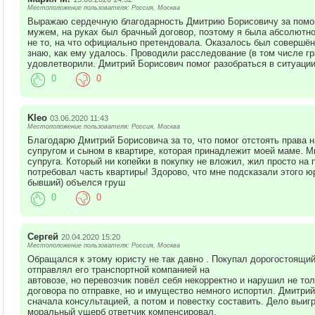
Местоположение пользователя: Россия, Москва
Выражаю сердечную благодарность Дмитрию Борисовичу за помо
мужем, на руках был брачный договор, поэтому я была абсолютно
не то, на что официально претендовала. Оказалось был совершён
знаю, как ему удалось. Проводили расследование (в том числе гр
удовлетворили. Дмитрий Борисович помог разобраться в ситуации
0
0
Kleo
03.06.2020 11:43
Местоположение пользователя: Россия, Москва
Благодарю Дмитрий Борисовича за то, что помог отстоять права н
супругом и сыном в квартире, которая принадлежит моей маме. 
супруга. Который ни копейки в покупку не вложил, жил просто на 
потребовал часть квартиры! Здорово, что мне подсказали этого ю
бывший) объелся груш
0
0
Сергей
20.04.2020 15:20
Местоположение пользователя: Россия, Москва
Обращался к этому юристу не так давно . Покупал дорогостоящи
отправлял его транспортной компанией на
автовозе, но перевозчик повёл себя некорректно и нарушил не тол
договора по отправке, но и имущество немного испортил. Дмитри
сначала консультацией, а потом и повестку составить. Дело выиг
моральный ущерб ответчик компенсировал.