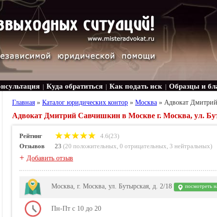
онсультация
Куда обратиться
Как подать иск
Образцы и бл
|
|
|
Главная
»
Каталог юридических контор
»
Москва
»
Адвокат Дмитри
Адвокат Дмитрий Савчишкин в Москве г. Москва, ул. Бут
Рейтинг
4.6(23)
Отзывов
23
(
20 положительных
,
0 отрицательных
,
3 нейтральных
)
+
Добавить отзыв
Москва, г. Москва, ул. Бутырская, д. 2/18
посмотреть н
Пн-Пт с 10 до 20