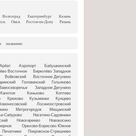
Волгоград
Екатеринбург
Казань
рск
Омск
Ростов-на-Дону
Рязань
и
названию
Арбат
Аэропорт
Бабушкинский
ёво Восточное
Бирюлёво Западное
Войковский
Восточное Дегунино
аринский
Головинский
Гольяново
Замоскворечье
Западное Дегунино
Капотня
Коньково
Коптево
е
Крюково
Кузьминки
Кунцево
Ломоносовский
Лосиноостровский
кино
Метрогородок
Мещанский
ье-Сабурово
Нагатино-Садовники
ский
Новогиреево
Новокосино
верное
Орехово-Борисово Южное
Печатники
Покровское-Стрешнево