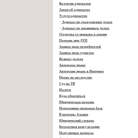
Коллегия адвокатов
Закон об адвокатах
Услуги адвокатов
Адвокат по гражданским делам
Адвокат по жилищным делам
Отсрочка от призыва в армию
Помощь при ДТП
Защита прав потребителей
Защита прав туристов
Возврат долгов
Авторское право
Авторские права в Интернет
Право на наследство
Суд на ТВ
Налоги
Куда обратиться
Юридическая помощь
Нормативно-правовая база
В помощь: бланки
Юридический словарь
Бесплатная консультация
Популярные вопросы