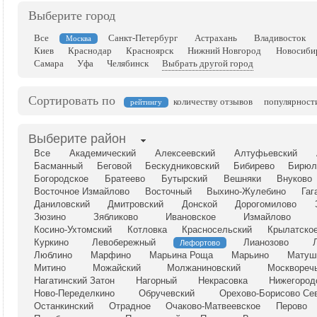
Выберите город
Все
Санкт-Петербург
Астрахань
Владивосток
Москва
Киев
Краснодар
Красноярск
Нижний Новгород
Новосиби
Самара
Уфа
Челябинск
Выбрать другой город
Сортировать по
количеству отзывов
популярност
рейтингу
Выберите район
Все
Академический
Алексеевский
Алтуфьевский
Басманный
Беговой
Бескудниковский
Бибирево
Бирюл
Богородское
Братеево
Бутырский
Вешняки
Внуково
Восточное Измайлово
Восточный
Выхино-Жулебино
Гаг
Даниловский
Дмитровский
Донской
Дорогомилово
Зюзино
Зябликово
Ивановское
Измайлово
Косино-Ухтомский
Котловка
Красносельский
Крылатско
Куркино
Левобережный
Лианозово
Лефортово
Люблино
Марфино
Марьина Роща
Марьино
Матуш
Митино
Можайский
Молжаниновский
Москвореч
Нагатинский Затон
Нагорный
Некрасовка
Нижегород
Ново-Переделкино
Обручевский
Орехово-Борисово Се
Останкинский
Отрадное
Очаково-Матвеевское
Перово