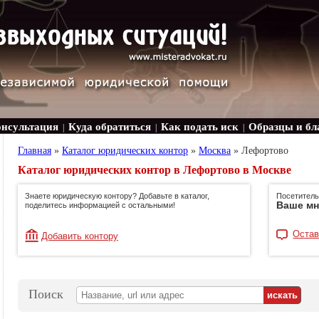
онсультация
Куда обратиться
Как подать иск
Образцы и бл
|
|
|
Главная
»
Каталог юридических контор
»
Москва
»
Лефортово
Каталог юридических контор в Лефортово в Москве
Знаете юридическую контору? Добавьте в каталог,
Посетитель
Ваше мн
поделитесь информацией с остальными!
Остав
Добавить контору
Поиск