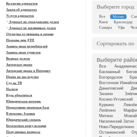
Коллегия адвокатов
Выберите город
Закон об адвокатах
Услуги адвокатов
Все
Са
Москва
Киев
Краснодар
Адвокат по гражданским делам
Самара
Уфа
Чел
Адвокат по жилищным делам
Отсрочка от призыва в армию
Помощь при ДТП
Сортировать по
Защита прав потребителей
Защита прав туристов
Возврат долгов
Выберите райо
Авторское право
Все
Академичес
Авторские права в Интернет
Басманный
Бегов
Право на наследство
Богородское
Бра
Восточное Измайло
Суд на ТВ
Даниловский
Дм
Налоги
Зюзино
Зябли
Куда обратиться
Косино-Ухтомский
Юридическая помощь
Куркино
Левоб
Нормативно-правовая база
Люблино
Марфи
В помощь: бланки
Митино
Можай
Юридический словарь
Нагатинский Затон
Бесплатная консультация
Ново-Переделкино
Популярные вопросы
Останкинский
От