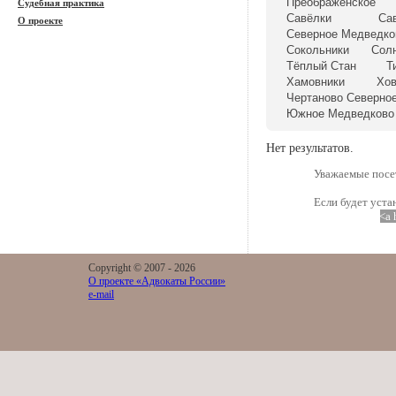
Преображенское
Судебная практика
Савёлки
Са
О проекте
Северное Медведко
Сокольники
Сол
Тёплый Стан
Т
Хамовники
Хо
Чертаново Северно
Южное Медведково
Нет результатов.
Уважаемые посет
Если будет уста
<a 
Copyright © 2007 -
2026
О проекте «Адвокаты России»
e-mail