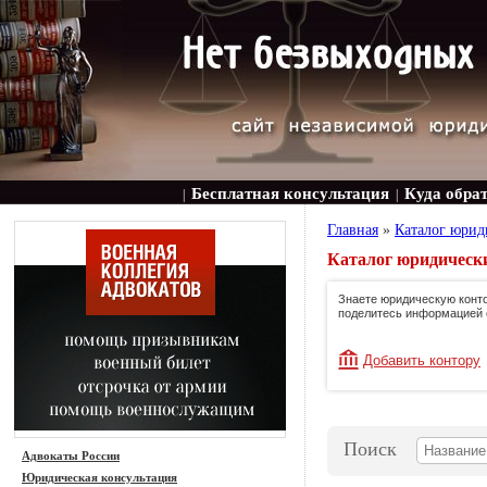
Бесплатная консультация
Куда обра
|
|
Главная
»
Каталог юрид
Каталог юридически
Знаете юридическую конто
поделитесь информацией 
Добавить контору
Поиск
Адвокаты России
Юридическая консультация