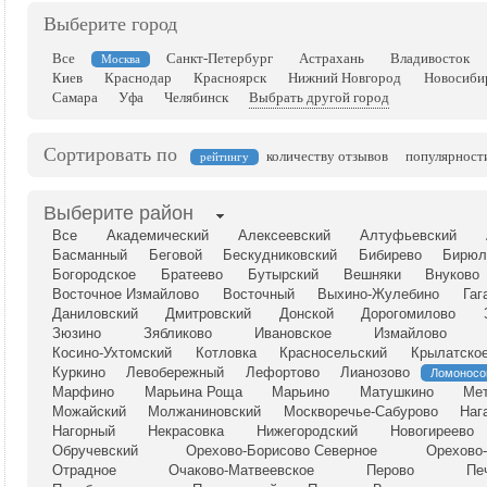
Выберите город
Все
Санкт-Петербург
Астрахань
Владивосток
Москва
Киев
Краснодар
Красноярск
Нижний Новгород
Новосиби
Самара
Уфа
Челябинск
Выбрать другой город
Сортировать по
количеству отзывов
популярност
рейтингу
Выберите район
Все
Академический
Алексеевский
Алтуфьевский
Басманный
Беговой
Бескудниковский
Бибирево
Бирюл
Богородское
Братеево
Бутырский
Вешняки
Внуково
Восточное Измайлово
Восточный
Выхино-Жулебино
Гаг
Даниловский
Дмитровский
Донской
Дорогомилово
Зюзино
Зябликово
Ивановское
Измайлово
Косино-Ухтомский
Котловка
Красносельский
Крылатско
Куркино
Левобережный
Лефортово
Лианозово
Ломоносо
Марфино
Марьина Роща
Марьино
Матушкино
Мет
Можайский
Молжаниновский
Москворечье-Сабурово
Наг
Нагорный
Некрасовка
Нижегородский
Новогиреево
Обручевский
Орехово-Борисово Северное
Орехово
Отрадное
Очаково-Матвеевское
Перово
Пе