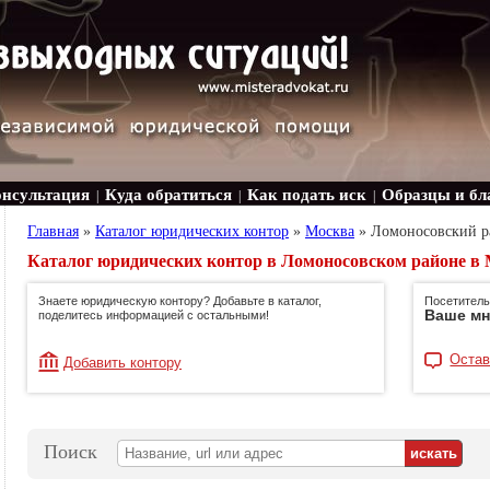
онсультация
Куда обратиться
Как подать иск
Образцы и бл
|
|
|
Главная
»
Каталог юридических контор
»
Москва
»
Ломоносовский р
Каталог юридических контор в Ломоносовском районе в
Знаете юридическую контору? Добавьте в каталог,
Посетитель
Ваше мн
поделитесь информацией с остальными!
Остав
Добавить контору
Поиск