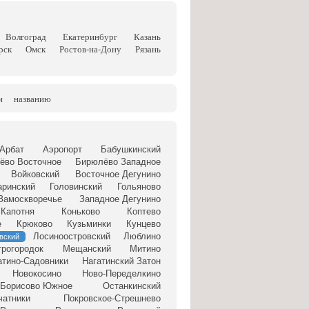
Волгоград
Екатеринбург
Казань
рск
Омск
Ростов-на-Дону
Рязань
и
названию
Арбат
Аэропорт
Бабушкинский
ёво Восточное
Бирюлёво Западное
Войковский
Восточное Дегунино
аринский
Головинский
Гольяново
Замоскворечье
Западное Дегунино
Капотня
Коньково
Коптево
е
Крюково
Кузьминки
Кунцево
Лосиноостровский
Люблино
вский
рогородок
Мещанский
Митино
атино-Садовники
Нагатинский Затон
Новокосино
Ново-Переделкино
-Борисово Южное
Останкинский
чатники
Покровское-Стрешнево