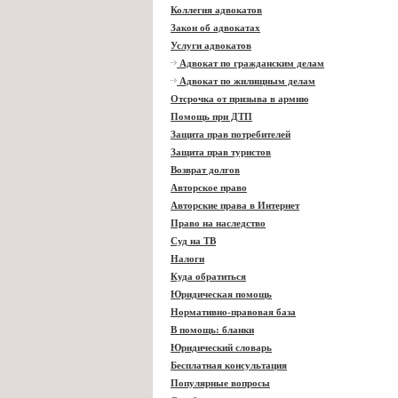
Коллегия адвокатов
Закон об адвокатах
Услуги адвокатов
Адвокат по гражданским делам
Адвокат по жилищным делам
Отсрочка от призыва в армию
Помощь при ДТП
Защита прав потребителей
Защита прав туристов
Возврат долгов
Авторское право
Авторские права в Интернет
Право на наследство
Суд на ТВ
Налоги
Куда обратиться
Юридическая помощь
Нормативно-правовая база
В помощь: бланки
Юридический словарь
Бесплатная консультация
Популярные вопросы