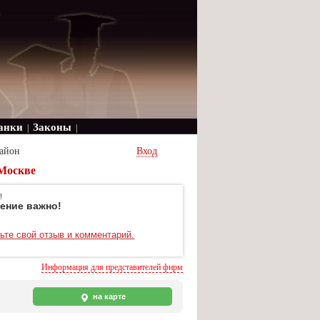
анки
Законы
|
|
айон
Вход
 Москве
!
ение важно!
ьте свой отзыв и комментарий.
Информация для представителей фирм
на карте