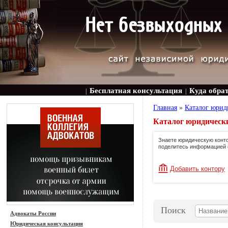
Бесплатная консультация
Куда обра
|
|
Главная
»
Каталог юрид
Каталог юридически
Знаете юридическую конто
поделитесь информацией 
Добавить контору
Поиск
Адвокаты России
Юридическая консультация