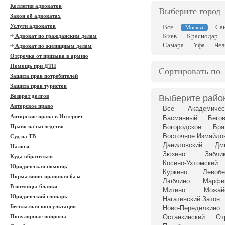
Коллегия адвокатов
Выберите город
Закон об адвокатах
Услуги адвокатов
Все
Са
Москва
Киев
Краснодар
Адвокат по гражданским делам
Самара
Уфа
Чел
Адвокат по жилищным делам
Отсрочка от призыва в армию
Помощь при ДТП
Сортировать по
Защита прав потребителей
Защита прав туристов
Возврат долгов
Выберите райо
Авторское право
Все
Академичес
Авторские права в Интернет
Басманный
Бего
Право на наследство
Богородское
Бра
Восточное Измайло
Суд на ТВ
Даниловский
Дм
Налоги
Зюзино
Зябли
Куда обратиться
Косино-Ухтомский
Юридическая помощь
Куркино
Левоб
Нормативно-правовая база
Люблино
Марфи
В помощь: бланки
Митино
Можай
Юридический словарь
Нагатинский Затон
Бесплатная консультация
Ново-Переделкино
Популярные вопросы
Останкинский
От