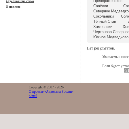
Преображенское
Судебная практика
Савёлки
Са
О проекте
Северное Медведко
Сокольники
Сол
Тёплый Стан
Т
Хамовники
Хо
Чертаново Северно
Южное Медведково
Нет результатов.
Уважаемые посет
Если будет уста
<a 
Copyright © 2007 -
2026
О проекте «Адвокаты России»
e-mail