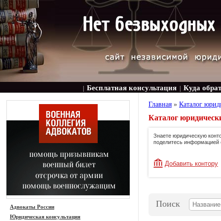
Бесплатная консультация
Куда обра
|
|
Главная
»
Каталог юрид
Каталог юридически
Знаете юридическую конто
поделитесь информацией 
Добавить контору
Поиск
Адвокаты России
Юридическая консультация