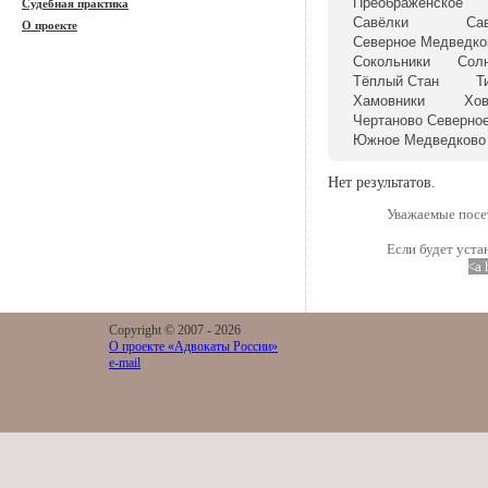
Преображенское
Судебная практика
Савёлки
Са
О проекте
Северное Медведко
Сокольники
Сол
Тёплый Стан
Т
Хамовники
Хо
Чертаново Северно
Южное Медведково
Нет результатов.
Уважаемые посет
Если будет уста
<a 
Copyright © 2007 -
2026
О проекте «Адвокаты России»
e-mail