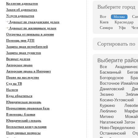
Коллегия адвокатов
Выберите город
Закон об адвокатах
Услуги адвокатов
Все
Са
Москва
Киев
Краснодар
Адвокат по гражданским делам
Самара
Уфа
Чел
Адвокат по жилищным делам
Отсрочка от призыва в армию
Помощь при ДТП
Сортировать по
Защита прав потребителей
Защита прав туристов
Возврат долгов
Выберите райо
Авторское право
Все
Академичес
Авторские права в Интернет
Басманный
Бегов
Право на наследство
Богородское
Бра
Восточное Измайло
Суд на ТВ
Даниловский
Дм
Налоги
Зюзино
Зябли
Куда обратиться
Косино-Ухтомский
Юридическая помощь
Куркино
Левоб
Нормативно-правовая база
Люблино
Марфи
В помощь: бланки
Митино
Можай
Юридический словарь
Нагатинский Затон
Бесплатная консультация
Ново-Переделкино
Популярные вопросы
Останкинский
От