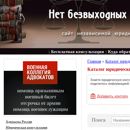
Бесплатная консультация
Куда обра
|
|
Главная
»
Каталог юрид
Каталог юридическ
Знаете юридическую конто
поделитесь информацией 
Добавить контору
Поиск
Адвокаты России
Юридическая консультация