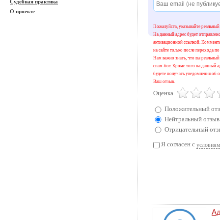
Судебная практика
О проекте
Пожалуйста, указывайте реальный 
На данный адрес будет отправлен
активационной ссылкой. Коммент
на сайте только после перехода по
Нам важно знать, что вы реальный 
спам-бот. Кроме того на данный а
будете получать уведомления об о
Ваш отзыв.
Оценка
Положительный от
Нейтральный отзыв
Отрицательный отз
Я согласен с
условиям
Ад