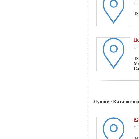
г.
Те
Це
г.
Те
Ме
Са
Лучшие Каталог юр
Юр
г.
Те