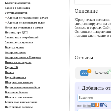
Коллегия адвокатов
Закон об адвокатах
Описание
Услуги адвокатов
Адвокат по гражданским делам
Юридическая компания 
Адвокат по жилищным делам
специализируемся на о
бизнеса в городах Сиби
Отсрочка от призыва в армию
Основными направления
Помощь при ДТП
помощи физическим и 
Защита прав потребителей
Защита прав туристов
Возврат долгов
Авторское право
Отзывы
Авторские права в Интернет
Право на наследство
Суд на ТВ
0
Налоги
Все
Полезн
ые
Куда обратиться
Юридическая помощь
+
Добавить от
Нормативно-правовая база
В помощь: бланки
Юридический словарь
Бесплатная консультация
или
Войти
Популярные вопросы