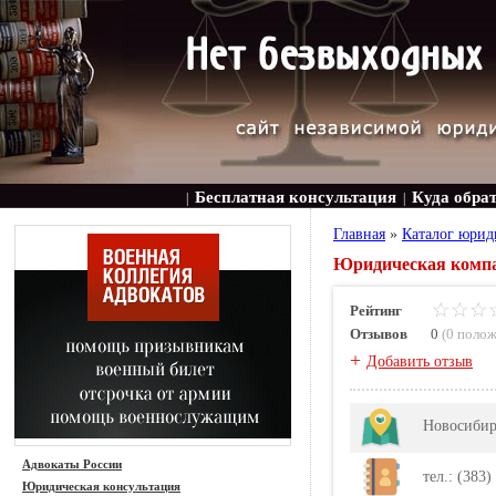
Бесплатная консультация
Куда обра
|
|
Главная
»
Каталог юрид
Юридическая компан
Рейтинг
Отзывов
0
(
0 поло
+
Добавить отзыв
Новосибирс
Адвокаты России
тел.: (383)
Юридическая консультация