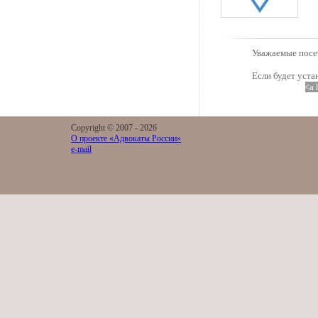
Уважаемые посет
Если будет уста
<a 
Copyright © 2007 -
2026
О проекте «Адвокаты России»
e-mail