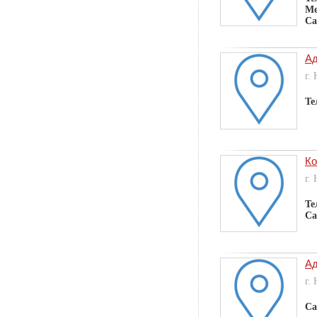
Ме
Са
Ад
г.
Те
Ко
г.
Те
Са
Ад
г.
Са