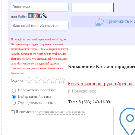
или
Войти
Приложить к с
Пожалуйста, указывайте реальный e-mail адрес!
На данный адрес будет отправлено письмо с
активационной ссылкой. Комментарий появится
на сайте только после перехода по этой ссылке.
Нам важно знать, что вы реальный человек, а не
спам-бот. Кроме того на данный адрес вы
Ближайшие Каталог юридичес
будете получать уведомления об ответах на
Ваш отзыв.
Оценка
Консалтинговая группа Ареопаг
Положительный отзыв
г. Новосибирск
Нейтральный отзыв
Тел.:
8 (383) 249-11-99
Отрицательный отзыв
Я согласен с
условиями размещения отзыва