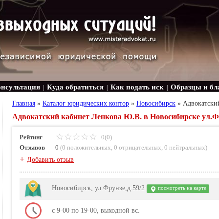
онсультация
Куда обратиться
Как подать иск
Образцы и бл
|
|
|
Главная
»
Каталог юридических контор
»
Новосибирск
»
Адвокатски
Адвокатский кабинет Ленкова Ю.В. в Новосибирске ул.Фр
Рейтинг
0(0)
Отзывов
0
(
0 положительных
,
0 отрицательных
,
0 нейтральных
)
+
Добавить отзыв
Новосибирск, ул.Фрунзе,д.59/2
посмотреть на карте
с 9-00 по 19-00, выходной вс.