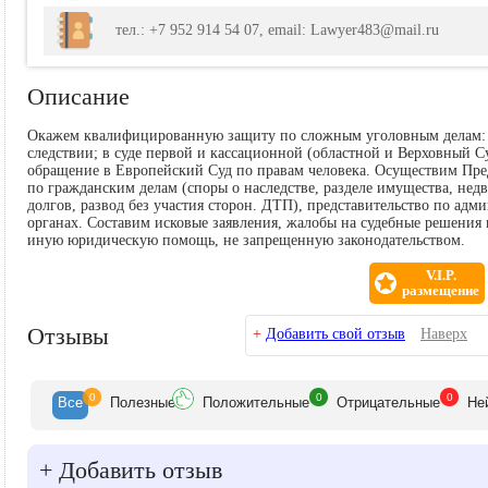
тел.: +7 952 914 54 07, email: Lawyer483@mail.ru
Описание
Окажем квалифицированную защиту по сложным уголовным делам: н
следствии; в суде первой и кассационной (областной и Верховный 
обращение в Европейский Суд по правам человека. Осуществим Пред
по гражданским делам (споры о наследстве, разделе имущества, нед
долгов, развод без участия сторон. ДТП), представительство по адм
органах. Составим исковые заявления, жалобы на судебные решения
иную юридическую помощь, не запрещенную законодательством.
V.I.P.
размещение
Отзывы
+
Добавить свой отзыв
Наверх
0
0
0
Все
Полезн
ые
Положит
ельные
Отрицат
ельные
Не
+
Добавить отзыв