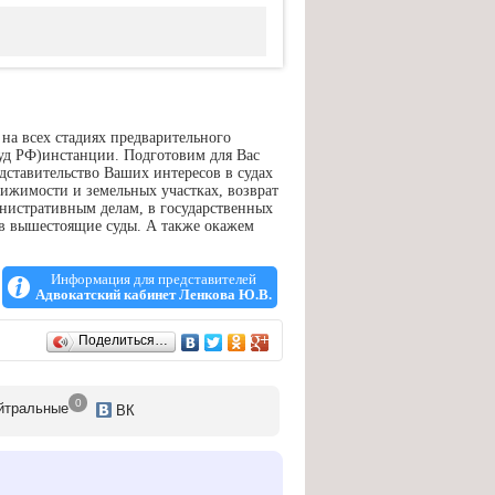
а всех стадиях предварительного
Суд РФ)инстанции. Подготовим для Вас
ставительство Ваших интересов в судах
вижимости и земельных участках, возврат
инистративным делам, в государственных
 в вышестоящие суды. А также окажем
Информация для представителей
Адвокатский кабинет Ленкова Ю.В.
Поделиться…
0
йтр
альные
ВК