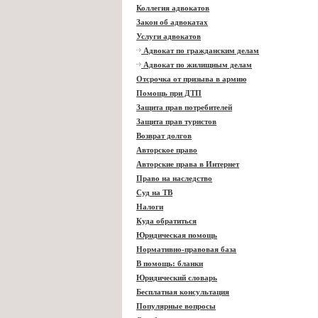
Коллегия адвокатов
Закон об адвокатах
Услуги адвокатов
Адвокат по гражданским делам
Адвокат по жилищным делам
Отсрочка от призыва в армию
Помощь при ДТП
Защита прав потребителей
Защита прав туристов
Возврат долгов
Авторское право
Авторские права в Интернет
Право на наследство
Суд на ТВ
Налоги
Куда обратиться
Юридическая помощь
Нормативно-правовая база
В помощь: бланки
Юридический словарь
Бесплатная консультация
Популярные вопросы