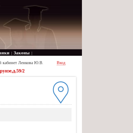
анки
Законы
|
|
й кабинет Ленкова Ю.В.
Вход
унзе,д.59/2