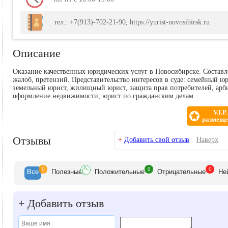
тел.: +7(913)-702-21-90, https://yurist-novosibirsk.ru
Описание
Оказание качественных юридических услуг в Новосибирске. Составле
жалоб, претензий. Представительство интересов в суде: семейный юр
земельный юрист, жилищный юрист, защита прав потребителей, арб
оформление недвижимости, юрист по гражданским делам
V.I.P.
размеще
Отзывы
+
Добавить свой отзыв
Наверх
0
0
0
Все
Полезн
ые
Положит
ельные
Отрицат
ельные
Не
+
Добавить отзыв