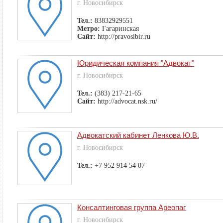
г. Новосибирск
Тел.:
83832929551
Метро:
Гагаринская
Сайт:
http://pravosibir.ru
Юридическая компания "Адвокат"
г. Новосибирск
Тел.:
(383) 217-21-65
Сайт:
http://advocat.nsk.ru/
Адвокатский кабинет Ленкова Ю.В.
г. Новосибирск
Тел.:
+7 952 914 54 07
Консалтинговая группа Ареопаг
г. Новосибирск