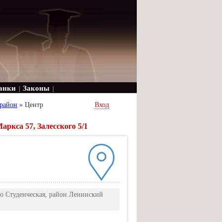
анки
Законы
|
|
район
»
Центр
Вход
ркса 57, Залесского 5/1
тро Студенческая, район Ленинский