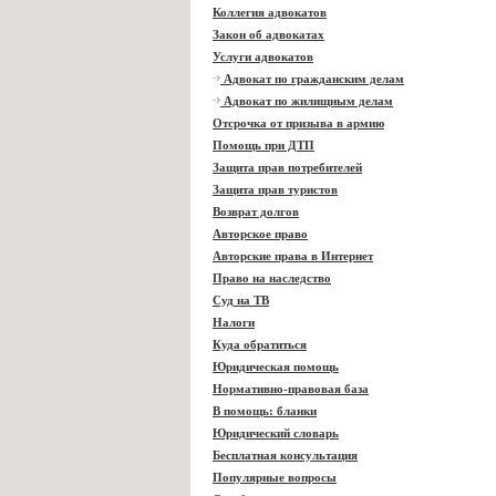
Коллегия адвокатов
Закон об адвокатах
Услуги адвокатов
Адвокат по гражданским делам
Адвокат по жилищным делам
Отсрочка от призыва в армию
Помощь при ДТП
Защита прав потребителей
Защита прав туристов
Возврат долгов
Авторское право
Авторские права в Интернет
Право на наследство
Суд на ТВ
Налоги
Куда обратиться
Юридическая помощь
Нормативно-правовая база
В помощь: бланки
Юридический словарь
Бесплатная консультация
Популярные вопросы