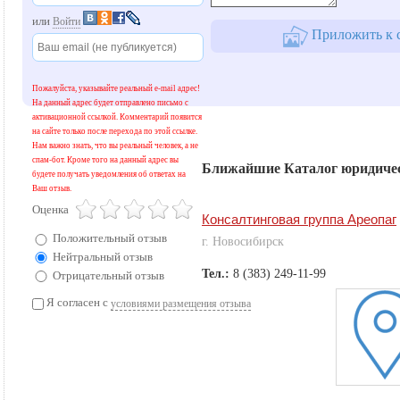
или
Войти
Приложить к с
Пожалуйста, указывайте реальный e-mail адрес!
На данный адрес будет отправлено письмо с
активационной ссылкой. Комментарий появится
на сайте только после перехода по этой ссылке.
Нам важно знать, что вы реальный человек, а не
спам-бот. Кроме того на данный адрес вы
Ближайшие Каталог юридичес
будете получать уведомления об ответах на
Ваш отзыв.
Оценка
Консалтинговая группа Ареопаг
Положительный отзыв
г. Новосибирск
Нейтральный отзыв
Тел.:
8 (383) 249-11-99
Отрицательный отзыв
Я согласен с
условиями размещения отзыва