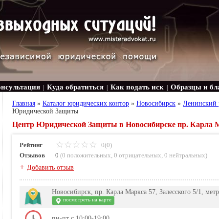
онсультация
Куда обратиться
Как подать иск
Образцы и бл
|
|
|
Главная
»
Каталог юридических контор
»
Новосибирск
»
Ленинский 
Юридической Защиты
Центр Юридической Защиты в Новосибирске пр. Карла Ма
Рейтинг
0(0)
Отзывов
0
(
0 положительных
,
0 отрицательных
,
0 нейтральных
)
+
Добавить отзыв
Новосибирск, пр. Карла Маркса 57, Залесского 5/1, ме
посмотреть на карте
пн-пт с 10:00-19:00