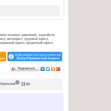
ние исковых заявлений, ходатайств,
ист, автоюрист, трудовой юрист,
итражный юрист, кредитный юрист,
Информация для представителей
ние
Центр Юридической Защиты
Поделиться…
0
йтр
альные
ВК