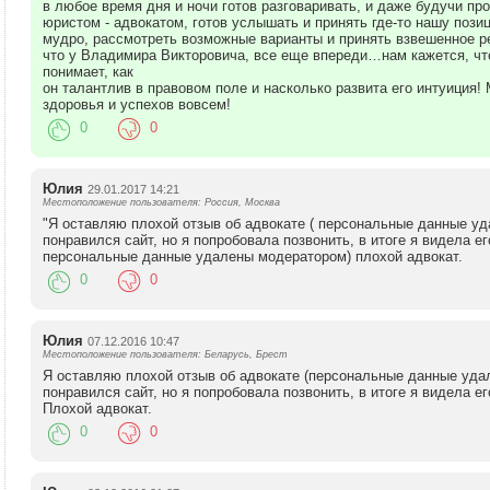
в любое время дня и ночи готов разговаривать, и даже будучи п
юристом - адвокатом, готов услышать и принять где-то нашу пози
мудро, рассмотреть возможные варианты и принять взвешенное р
что у Владимира Викторовича, все еще впереди…нам кажется, чт
понимает, как
он талантлив в правовом поле и насколько развита его интуици
здоровья и успехов вовсем!
0
0
Юлия
29.01.2017 14:21
Местоположение пользователя: Россия, Москва
"Я оставляю плохой отзыв об адвокате ( персональные данные у
понравился сайт, но я попробовала позвонить, в итоге я видела ег
персональные данные удалены модератором) плохой адвокат.
0
0
Юлия
07.12.2016 10:47
Местоположение пользователя: Беларусь, Брест
Я оставляю плохой отзыв об адвокате (персональные данные уда
понравился сайт, но я попробовала позвонить, в итоге я видела ег
Плохой адвокат.
0
0