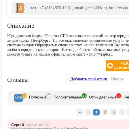
тел.: +7 (812) 933-10-31, email: yrspb@bk.ru, http://yrspb.
Описание
Юридическая фирма Юристы-СПб оказывает широкий спектр юриди
лицам Санкт-Петербурга. На все оказываемые юридические услуги д
система скидок.Обращаясь к специалистам нашей компании Вы може
любого юридического вопроса!Все подробности об оказываемых ус
можете узнать на нашем официальном сайте - http://yrspb.ru
V.I.P.
размеще
Отзывы
+
Добавить свой отзыв
Наверх
24
14
4
Все
Полезн
ые
Положит
ельные
Отрицат
ельные
Не
«
‹
1
2
3
›
Сергей
12.07.2018 01:02
Местоположение пользователя: Россия, Санкт-Петербург