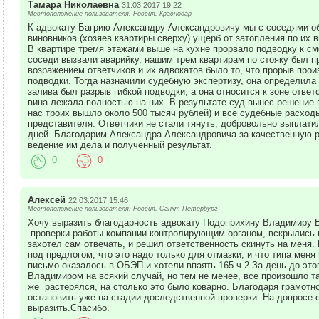
Тамара Николаевна
31.03.2017 19:22
Местоположение пользователя: Россия, Краснодар
К адвокату Багрию Александру Александровичу мы с соседями об
виновников (хозяев квартиры сверху) ущерб от затопления по их в
В квартире тремя этажами выше на кухне прорвало подводку к см
соседи вызвали аварийку, нашим трем квартирам по стояку был 
возражением ответчиков и их адвокатов было то, что прорыв про
подводки. Тогда назначили судебную экспертизу, она определила
залива был разрыв гибкой подводки, а она относится к зоне ответ
вина лежала полностью на них. В результате суд вынес решение 
нас троих вышло около 500 тысяч рублей) и все судебные расходы
представителя. Ответчики не стали тянуть, добровольно выплати
дней. Благодарим Александра Александровича за качественную р
ведение им дела и полученный результат.
0
0
Алексей
22.03.2017 15:46
Местоположение пользователя: Россия, Санкт-Петербург
Хочу выразить благодарность адвокату Подоприхину Владимиру Е
проверки работы компании контролирующим органом, вскрылись к
захотел сам отвечать, и решил ответственность скинуть на меня.
под предлогом, что это надо только для отмазки, и что типа меня
письмо оказалось в ОБЭП и хотели впаять 165 ч.2.За день до это
Владимиром на всякий случай, но тем не менее, все произошло та
же растерялся, на столько это было коварно. Благодаря грамотн
остановить уже на стадии доследственной проверки. На допросе о
выразить.Спасибо.