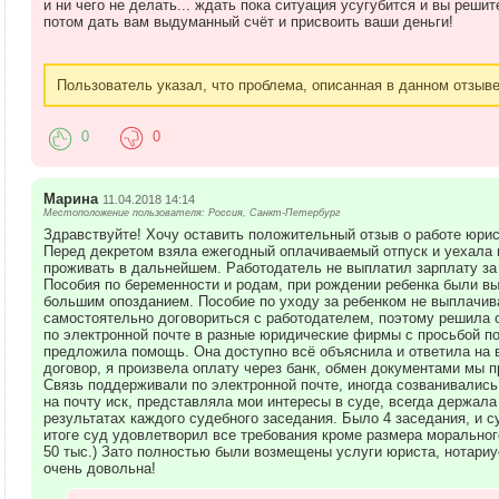
и ни чего не делать... ждать пока ситуация усугубится и вы реши
потом дать вам выдуманный счёт и присвоить ваши деньги!
Пользователь указал, что проблема, описанная в данном отзыве
0
0
Марина
11.04.2018 14:14
Местоположение пользователя: Россия, Санкт-Петербург
Здравствуйте! Хочу оставить положительный отзыв о работе юрис
Перед декретом взяла ежегодный оплачиваемый отпуск и уехала в
проживать в дальнейшем. Работодатель не выплатил зарплату за
Пособия по беременности и родам, при рождении ребенка были в
большим опозданием. Пособие по уходу за ребенком не выплачив
самостоятельно договориться с работодателем, поэтому решила о
по электронной почте в разные юридические фирмы с просьбой по
предложила помощь. Она доступно всё объяснила и ответила на 
договор, я произвела оплату через банк, обмен документами мы 
Связь поддерживали по электронной почте, иногда созванивались
на почту иск, представляла мои интересы в суде, всегда держала
результатах каждого судебного заседания. Было 4 заседания, и 
итоге суд удовлетворил все требования кроме размера морального
50 тыс.) Зато полностью были возмещены услуги юриста, нотариу
очень довольна!