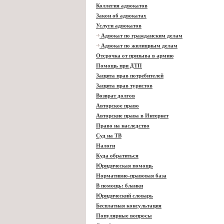
Коллегия адвокатов
Закон об адвокатах
Услуги адвокатов
Адвокат по гражданским делам
Адвокат по жилищным делам
Отсрочка от призыва в армию
Помощь при ДТП
Защита прав потребителей
Защита прав туристов
Возврат долгов
Авторское право
Авторские права в Интернет
Право на наследство
Суд на ТВ
Налоги
Куда обратиться
Юридическая помощь
Нормативно-правовая база
В помощь: бланки
Юридический словарь
Бесплатная консультация
Популярные вопросы