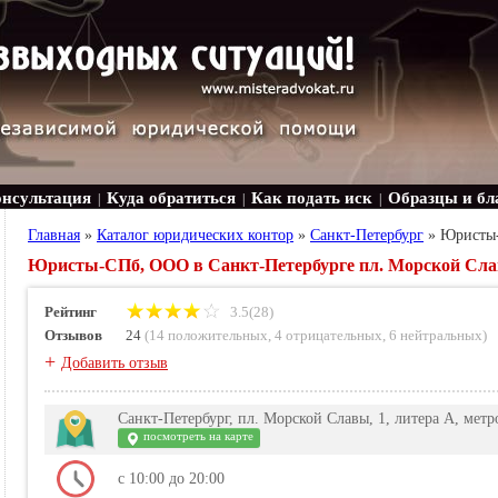
онсультация
Куда обратиться
Как подать иск
Образцы и бл
|
|
|
Главная
»
Каталог юридических контор
»
Санкт-Петербург
»
Юристы
Юристы-СПб, ООО в Санкт-Петербурге пл. Морской Слав
Рейтинг
3.5(28)
Отзывов
24
(
14 положительных
,
4 отрицательных
,
6 нейтральных
)
+
Добавить отзыв
Санкт-Петербург, пл. Морской Славы, 1, литера А, метр
посмотреть на карте
с 10:00 до 20:00