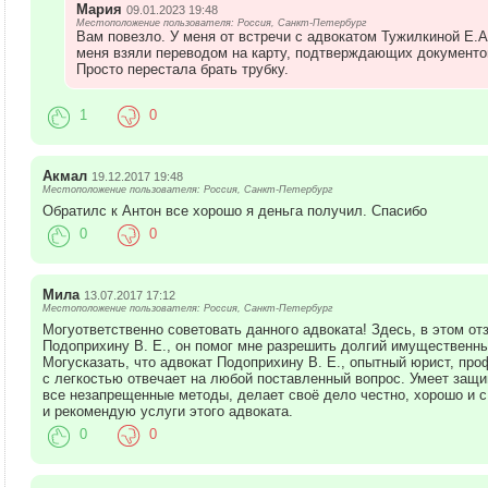
Мария
09.01.2023 19:48
Местоположение пользователя: Россия, Санкт-Петербург
Вам повезло. У меня от встречи с адвокатом Тужилкиной Е.А.
меня взяли переводом на карту, подтверждающих документов
Просто перестала брать трубку.
1
0
Акмал
19.12.2017 19:48
Местоположение пользователя: Россия, Санкт-Петербург
Обратилс к Антон все хорошо я деньга получил. Спасибо
0
0
Мила
13.07.2017 17:12
Местоположение пользователя: Россия, Санкт-Петербург
Могуответственно советовать данного адвоката! Здесь, в этом о
Подоприхину В. Е., он помог мне разрешить долгий имущественны
Могусказать, что адвокат Подоприхину В. Е., опытный юрист, пр
с легкостью отвечает на любой поставленный вопрос. Умеет защ
все незапрещенные методы, делает своё дело честно, хорошо и 
и рекомендую услуги этого адвоката.
0
0