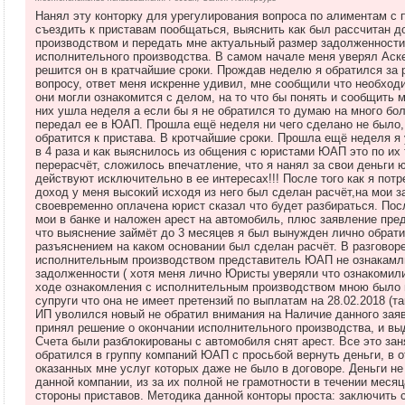
Нанял эту конторку для урегулирования вопроса по алиментам с 
съездить к приставам пообщаться, выяснить как был рассчитан д
производством и передать мне актуальный размер задолженности
исполнительного производства. В самом начале меня уверял Аске
решится он в кратчайшие сроки. Прождав неделю я обратился за 
вопросу, ответ меня искренне удивил, мне сообщили что необход
они могли ознакомится с делом, на то что бы понять и сообщить 
них ушла неделя а если бы я не обратился то думаю на много бо
передал ее в ЮАП. Прошла ещё неделя ни чего сделано не было,
обратится к пристава. В кротчайшие сроки. Прошла ещё неделя я 
в 4 раза и как выяснилось из общения с юристами ЮАП это по и
перерасчёт, сложилось впечатление, что я нанял за свои деньги 
действуют исключительно в ее интересах!!! После того как я пот
доход у меня высокий исходя из него был сделан расчёт,на мои 
своевременно оплачена юрист сказал что будет разбираться. Пос
мои в банке и наложен арест на автомобиль, плюс заявление пр
что выяснение займёт до 3 месяцев я был вынужден лично обрати
разъяснением на каком основании был сделан расчёт. В разговоре
исполнительным производством представитель ЮАП не ознакамли
задолженности ( хотя меня лично Юристы уверяли что ознакомили
ходе ознакомления с исполнительным производством мною было 
супруги что она не имеет претензий по выплатам на 28.02.2018 (т
ИП уволился новый не обратил внимания на Наличие данного заяв
принял решение о окончании исполнительного производства, и в
Счета были разблокированы с автомобиля снят арест. Все это за
обратился в группу компаний ЮАП с просьбой вернуть деньги, в о
оказанных мне услуг которых даже не было в договоре. Деньги не
данной компании, из за их полной не грамотности в течении меся
стороны приставов. Методика данной конторы проста: заключить с