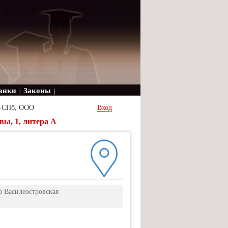
анки
Законы
|
|
-СПб, ООО
Вход
ы, 1, литера А
о Василеостровская