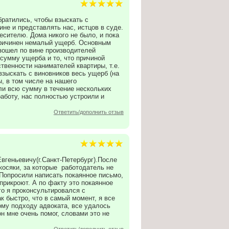
ратились, чтобы взыскать с
ине и представлять нас, истцов в суде.
есителю. Дома никого не было, и пока
причинен немалый ущерб. Основным
изошел по вине производителей
 сумму ущерба и то, что причиной
ственности нанимателей квартиры, т.е.
взыскать с виновников весь ущерб (на
, в том числе на нашего
ли всю сумму в течение нескольких
аботу, нас полностью устроили и
Ответить/дополнить отзыв
вгеньевичу(г.Санкт-Петербург).После
осяки, за которые работодатель не
 Попросили написать покаянное письмо,
 прикроют. А по факту это покаянное
го я проконсультировался с
к быстро, что в самый момент, я все
ому подходу адвоката, все удалось
н мне очень помог, словами это не