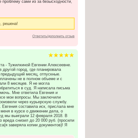
те проблему сами из за безысходности,
, решена!
Ответить/дополнить отзыв
та - Тужилкиной Евгении Алексеевне.
 другой город, где планировала
 предыдущий месяц, отпускные.
ыплачены не в полном объеме и с
али 8 месяцев. Я не могла
братиться в суд. Я написала письма
мочь. Мне ответила Евгения и
все мои вопросы. Мы заключили
произвели через курьерскую службу.
. Евгения составила иск, прислала мне
 меня в курсе о движении дела, о
суд мы выиграли 12 февраля 2018. В
 вреда снизил до 20 000 руб. (просили
са(я заверяла копии документов)! Я