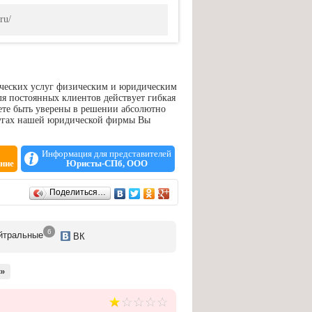
ru/
ческих услуг физическим и юридическим
ля постоянных клиентов действует гибкая
те быть уверены в решении абсолютно
лугах нашей юридической фирмы Вы
Информация для представителей
ние
Юристы-СПб, ООО
Поделиться…
6
йтр
альные
ВК
»