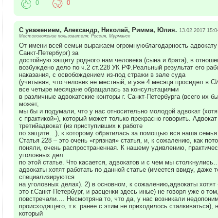
0
0
С уважением, Александр, Николай, Римма, Юлия.
13.02.2017 15:0
Местоположение пользователя: Россия, Мурманск
От имени всей семьи выражаем огромнуюблагодарность адвокату
Санкт-Петербург) за
достойную защиту родного нам человека (сына и брата), в отноше
возбуждено дело по ч.2 ст.228 УК РФ.Реальный результат его раб
наказания, с освобождением из-под стражи в зале суда
(учитывая, что человек не местный, и уже 4 месяца просидел в С
все четыре месяцане обращалась за консультациями
в различные адвокатские конторы г. Санкт-Петербурга (всего их бы
может,
мы бы и подумали, что у нас относительно молодой адвокат (хотя
с практикой»), который может только прекрасно говорить. Адвок
третийадвокат (из приступивших к работе
по защите…), к которому обратилась за помощью вся наша семья
Статья 228 – это очень «грязная» статья, и, к сожалению, как пот
поняли, очень распространенная. К нашему удивлению, практиче
уголовных дел
по этой статье. Что касается, адвокатов и с чем мы столкнулись…
адвокаты хотят работать по данной статье (имеется ввиду, даже т
специализируются
на уголовных делах). 2) в основном, к сожалению
,
адвокаты хотят
это г.Санкт-Петербург, и расценки здесь иные) не говоря уже о то
повстречали…. Несмотряна то, что да, у нас возникали недопоним
происходящего, т.к. ранее с этим не приходилось сталкиваться), н
который