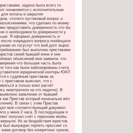
приставами, задача была всего то
олг ознакомится с исполнительным
 для оплаты и закрытия
ров, чтотжто пустяковый вопрос и
разъяснениями, что сделано по моему
имо предоставить доверенность что бы
мне о необходимости доверенности у
льше. Я оформил доверенность и
 после очередного вопроса пообещали
узнаю из госуслуг что мой долг вырос
х требованию был выполнен приставами
юристов своей бывшей жене и они
ребовал объяснений мне заявили, что
заверения что большая часть была
ле того как были заблокированы счета
едставителя юридической конторы ЮАП
тся к судебным приставам за
 с приставом выяснил, что с
ваться а только взял расчёт
сь ииаотратили на это неделю). В
выявлено заявление от бывшей
ак как Пристав который изначально вёл
ления). В связи с этим Пристав
ыдал мне соответствующий документ.
няло у меня 2 часа. В последующем я
твет получил счёт с перечнем якобы
 вернули. Из за бездействия юристов
ца был вынужден терпеть прессинг со
 вами договор без конкретных сроков,