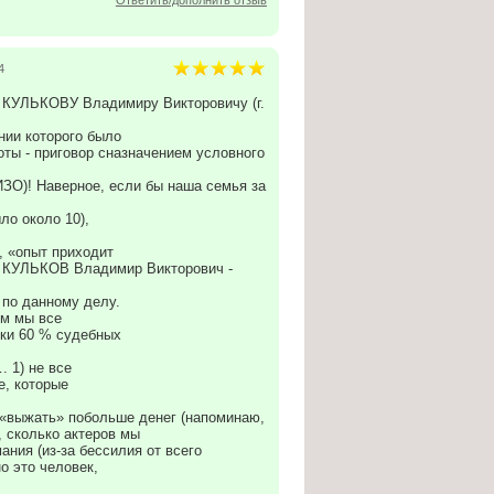
Ответить/дополнить отзыв
4
 КУЛЬКОВУ Владимиру Викторовичу (г.
нии которого было
оты - приговор сназначением условного
ИЗО)! Наверное, если бы наша семья за
ло около 10),
, «опыт приходит
ат КУЛЬКОВ Владимир Викторович -
 по данному делу.
ом мы все
ски 60 % судебных
. 1) не все
е, которые
 «выжать» побольше денег (напоминаю,
м, сколько актеров мы
ания (из-за бессилия от всего
о это человек,