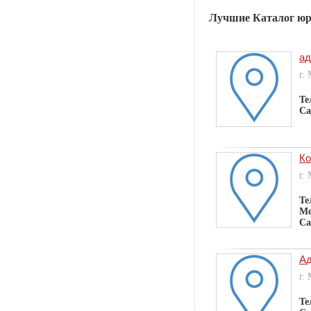
Лучшие Каталог юр
ад
г.
Те
Са
Ко
г.
Те
Ме
Са
Ад
г.
Те