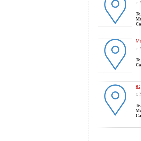
г.
Те
Ме
Са
Ма
г.
Те
Са
Ю
г.
Те
Ме
Са