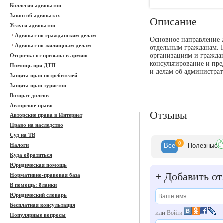
Коллегия адвокатов
Закон об адвокатах
Описание
Услуги адвокатов
Адвокат по гражданским делам
Основное направление 
Адвокат по жилищным делам
отдельным гражданам.
организациям и граждан
Отсрочка от призыва в армию
консультирование и пре
Помощь при ДТП
и делам об администра
Защита прав потребителей
Защита прав туристов
Возврат долгов
Авторское право
Отзывы
Авторские права в Интернет
Право на наследство
Суд на ТВ
0
Налоги
Все
Полезн
ые
Куда обратиться
Юридическая помощь
+
Добавить от
Нормативно-правовая база
В помощь: бланки
Юридический словарь
Бесплатная консультация
или
Войти
Популярные вопросы