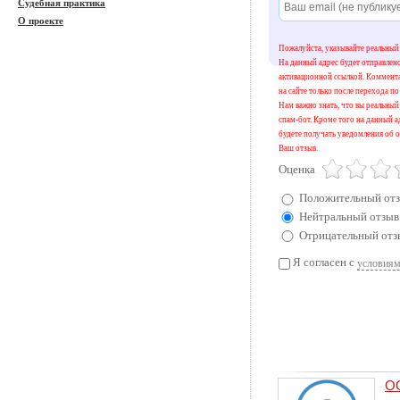
Судебная практика
О проекте
Пожалуйста, указывайте реальный 
На данный адрес будет отправлен
активационной ссылкой. Коммент
на сайте только после перехода по
Нам важно знать, что вы реальный 
спам-бот. Кроме того на данный а
будете получать уведомления об о
Ваш отзыв.
Оценка
Положительный от
Нейтральный отзыв
Отрицательный отз
Я согласен с
условиям
О