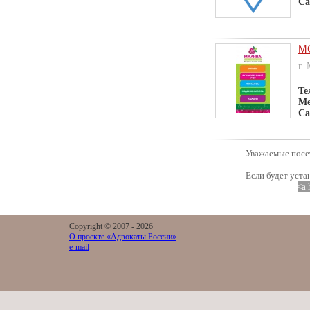
Са
М
г.
Те
Ме
Са
Уважаемые посет
Если будет уста
<a 
Copyright © 2007 -
2026
О проекте «Адвокаты России»
e-mail