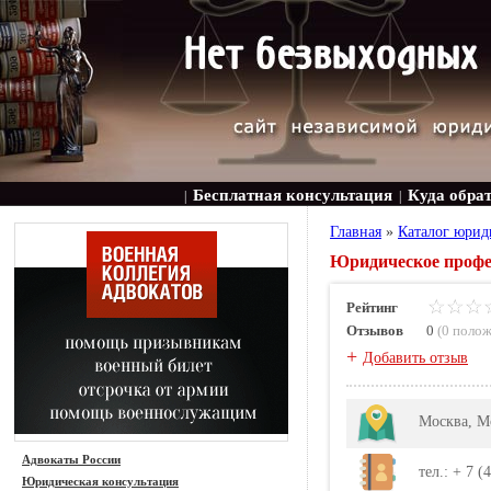
Бесплатная консультация
Куда обра
|
|
Главная
»
Каталог юрид
Юридическое профес
Рейтинг
Отзывов
0
(
0 поло
+
Добавить отзыв
Москва, М
Адвокаты России
тел.: + 7 (
Юридическая консультация