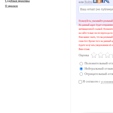
Судебная практика
или
Войти
О проекте
Пожалуйста, указывайте реальный 
На данный адрес будет отправлен
активационной ссылкой. Коммент
на сайте только после перехода по
Нам важно знать, что вы реальный 
спам-бот. Кроме того на данный а
будете получать уведомления об о
Ваш отзыв.
Оценка
Положительный от
Нейтральный отзыв
Отрицательный отз
Я согласен с
условиям