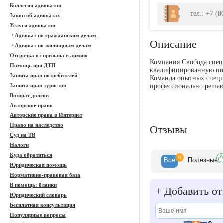
Коллегия адвокатов
тел.: +7 (
Закон об адвокатах
Услуги адвокатов
Адвокат по гражданским делам
Описание
Адвокат по жилищным делам
Отсрочка от призыва в армию
Компания Свобода спец
Помощь при ДТП
квалифицированную пом
Защита прав потребителей
Команда опытных специ
Защита прав туристов
профессионально решаю
Возврат долгов
Авторское право
Авторские права в Интернет
Право на наследство
Отзывы
Суд на ТВ
Налоги
Куда обратиться
0
Все
Полезн
ые
Юридическая помощь
Нормативно-правовая база
В помощь: бланки
+
Добавить от
Юридический словарь
Бесплатная консультация
Популярные вопросы