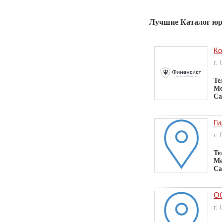
Лучшие Каталог юр
Ко
г.
Те
Ме
Са
Ги
г.
Те
Ме
Са
ОО
г.