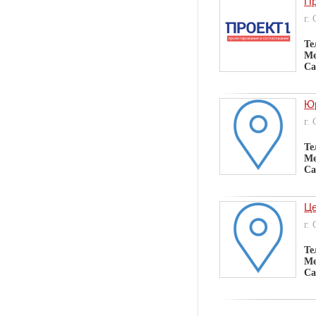
Пр
г.
Те
Ме
Са
Юр
г.
Те
Ме
Са
Це
г.
Те
Ме
Са