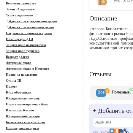
тел.: (812)
Коллегия адвокатов
Закон об адвокатах
Услуги адвокатов
Описание
Адвокат по гражданским делам
Адвокат по жилищным делам
«Аврора Консалтинг» –
Отсрочка от призыва в армию
финансового рынка Рос
году.Основным профилем
Помощь при ДТП
консультативной помощ
Защита прав потребителей
компаниям при их созд
Защита прав туристов
Возврат долгов
Авторское право
Авторские права в Интернет
Отзывы
Право на наследство
Суд на ТВ
Налоги
0
Все
Полезн
ые
Куда обратиться
Юридическая помощь
Нормативно-правовая база
+
Добавить от
В помощь: бланки
Юридический словарь
Бесплатная консультация
Популярные вопросы
или
Войти