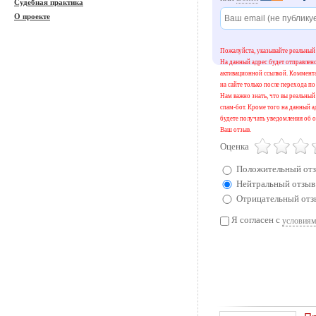
Судебная практика
О проекте
Пожалуйста, указывайте реальный 
На данный адрес будет отправлен
активационной ссылкой. Коммент
на сайте только после перехода по
Нам важно знать, что вы реальный 
спам-бот. Кроме того на данный а
будете получать уведомления об о
Ваш отзыв.
Оценка
Положительный от
Нейтральный отзыв
Отрицательный отз
Я согласен с
условиям