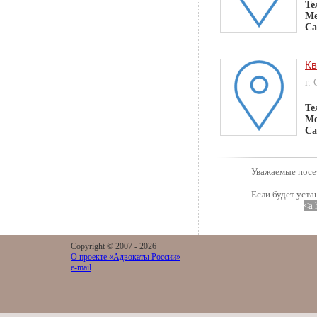
Те
Ме
Са
Кв
г.
Те
Ме
Са
Уважаемые посет
Если будет уста
<a 
Copyright © 2007 -
2026
О проекте «Адвокаты России»
e-mail