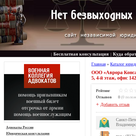
Бесплатная консультация
Куда обра
|
|
Главная
»
Каталог юрид
ООО «Аврора Консалт
5, 4-й этаж, офис 14
Рейтинг
Отзывов
0
(
0 поло
+
Добавить отзыв
Санкт-Пете
Владимир
Адвокаты России
Юридическая консультация