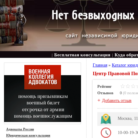
Бесплатная консультация
Куда обра
|
|
Главная
»
Каталог юрид
Центр Правовой Пом
Рейтинг
Отзывов
0
(
0 поло
+
Добавить отзыв
Москва, 11
Адвокаты России
10-00-19-3
Юридическая консультация