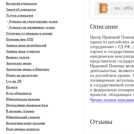
Коллегия адвокатов
тел.: (495
Закон об адвокатах
Услуги адвокатов
Адвокат по гражданским делам
Описание
Адвокат по жилищным делам
Отсрочка от призыва в армию
Центр Правовой Помощи
Помощь при ДТП
одним из российских 
Защита прав потребителей
сотрудничает с ГД РФ,
Защита прав туристов
партии и государствен
юридические консульт
Возврат долгов
представители государс
Авторское право
Правовой Помощи являю
Авторские права в Интернет
деятельностью, являютс
Право на наследство
на российском уровне.
посвященных актуальным
Суд на ТВ
и государственной поли
Налоги
и федеральных поощрен
Куда обратиться
проектов, обладающих 
Юридическая помощь
внимание уделяет право
Читать полное описани
военнослужащих в сфер
Нормативно-правовая база
В помощь: бланки
Юридический словарь
Отзывы
Бесплатная консультация
Популярные вопросы