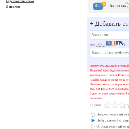
Судебная практика
0
Все
Полезн
ые
О проекте
+
Добавить от
или
Войти
Пожалуйста, указывайте реальный 
На данный адрес будет отправлен
активационной ссылкой. Коммент
на сайте только после перехода по
Нам важно знать, что вы реальный 
спам-бот. Кроме того на данный а
будете получать уведомления об о
Ваш отзыв.
Оценка
Положительный от
Нейтральный отзыв
Отрицательный отз