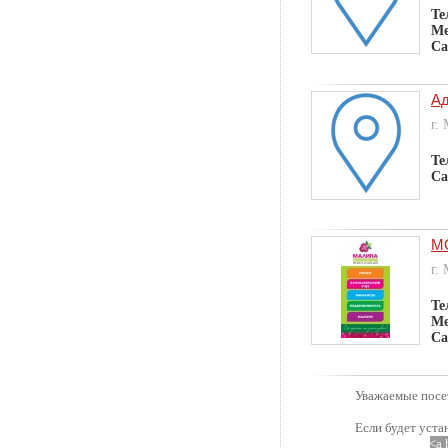
Те
Ме
Са
Ад
г.
Те
Са
М
г.
Те
Ме
Са
Уважаемые посет
Если будет уста
<a 