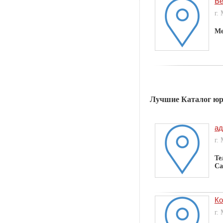
Ве
г.
Ме
Лучшие Каталог юр
ад
г.
Те
Са
Ко
г.