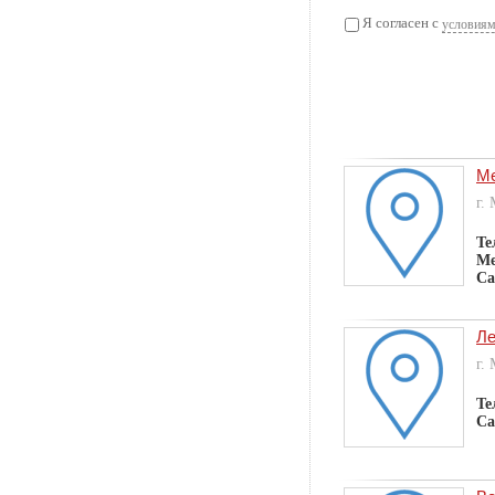
Я согласен с
условиям
Ме
г.
Те
Ме
Са
Ле
г.
Те
Са