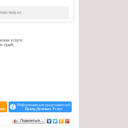
istic-help.ru/
еские услуги:
х судей;
Информация для представителей
ние
Центр Деловых Услуг
Поделиться…