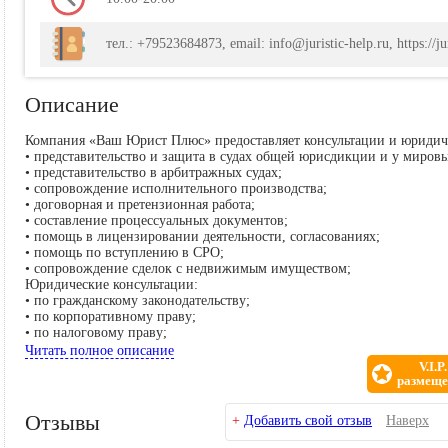
тел.: +79523684873, email: info@juristic-help.ru, https://jur
Описание
Компания «Ваш Юрист Плюс» предоставляет консультации и юридич
• представительство и защита в судах общей юрисдикции и у мировы
• представительство в арбитражных судах;
• сопровождение исполнительного производства;
• договорная и претензионная работа;
• составление процессуальных документов;
• помощь в лицензировании деятельности, согласованиях;
• помощь по вступлению в СРО;
• сопровождение сделок с недвижимым имуществом;
Юридические консультации:
• по гражданскому законодательству;
• по корпоративному праву;
• по налоговому праву;
• по вопросам предпринимательской деятельности;
Читать полное описание
• по вопросам хозяйственной деятельности;
V.I.P.
• по наследственному праву;
размеще
• по жилищному праву;
• по вопросам недвижимого имущества;
Отзывы
+
Добавить свой отзыв
Наверх
• по семейному праву;
• по трудовому праву;