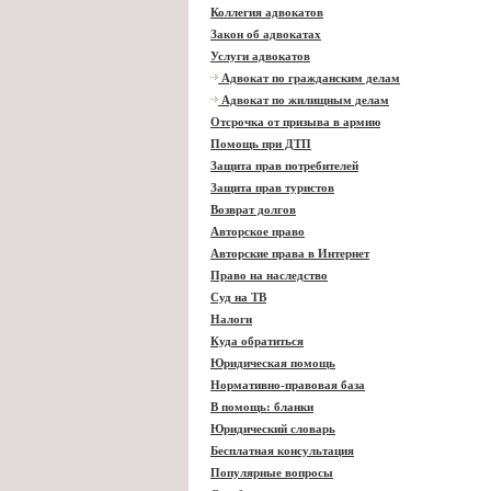
Коллегия адвокатов
Закон об адвокатах
Услуги адвокатов
Адвокат по гражданским делам
Адвокат по жилищным делам
Отсрочка от призыва в армию
Помощь при ДТП
Защита прав потребителей
Защита прав туристов
Возврат долгов
Авторское право
Авторские права в Интернет
Право на наследство
Суд на ТВ
Налоги
Куда обратиться
Юридическая помощь
Нормативно-правовая база
В помощь: бланки
Юридический словарь
Бесплатная консультация
Популярные вопросы