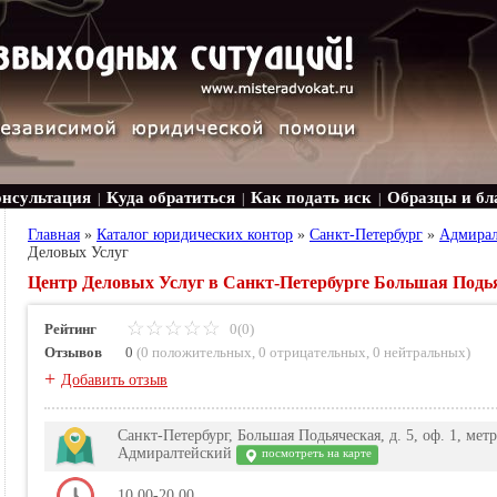
онсультация
Куда обратиться
Как подать иск
Образцы и бл
|
|
|
Главная
»
Каталог юридических контор
»
Санкт-Петербург
»
Адмирал
Деловых Услуг
Центр Деловых Услуг в Санкт-Петербурге Большая Подьяче
Рейтинг
0(0)
Отзывов
0
(
0 положительных
,
0 отрицательных
,
0 нейтральных
)
+
Добавить отзыв
Санкт-Петербург, Большая Подьяческая, д. 5, оф. 1, ме
Адмиралтейский
посмотреть на карте
10.00-20.00