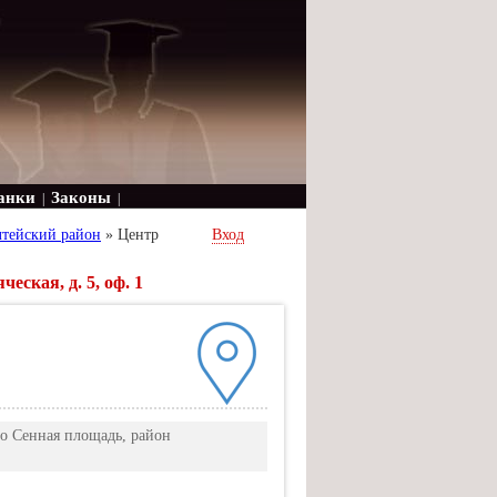
анки
Законы
|
|
тейский район
»
Центр
Вход
ская, д. 5, оф. 1
тро Сенная площадь, район