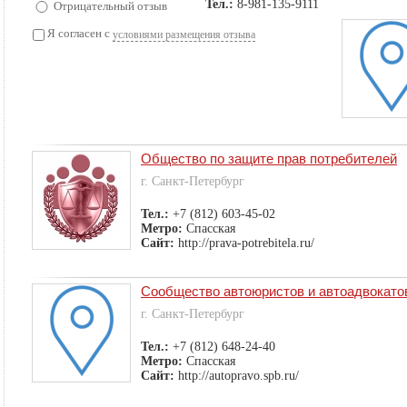
Тел.:
8-981-135-9111
Отрицательный отзыв
Я согласен с
условиями размещения отзыва
Общество по защите прав потребителей
г. Санкт-Петербург
Тел.:
+7 (812) 603-45-02
Метро:
Спасская
Сайт:
http://prava-potrebitela.ru/
Сообщество автоюристов и автоадвокато
г. Санкт-Петербург
Тел.:
+7 (812) 648-24-40
Метро:
Спасская
Сайт:
http://autopravo.spb.ru/