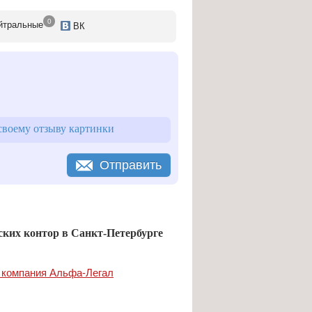
0
йтр
альные
ВК
аций)
а);
 Страховые дела ОСАГО и КАСКО,
воему отзыву картинки
ые отношения с различными ведомствами
Отправить
ких контор в Санкт-Петербурге
 компания Альфа-Легал