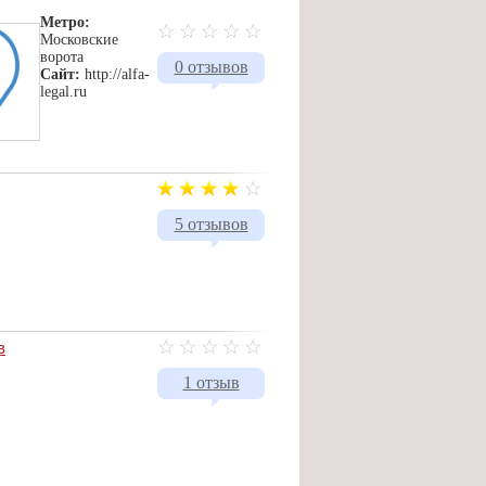
Метро:
Московские
ворота
0 отзывов
Сайт:
http://alfa-
legal.ru
5 отзывов
в
1 отзыв