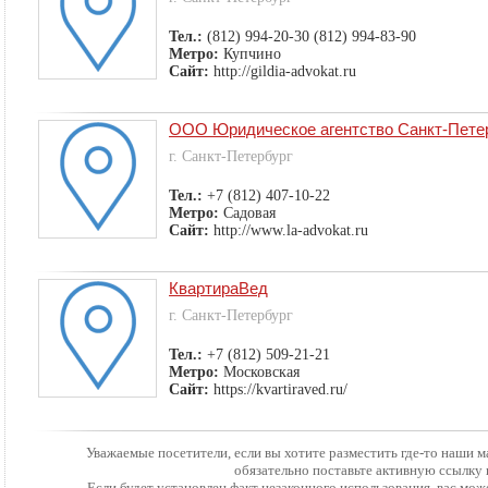
Тел.:
(812) 994-20-30 (812) 994-83-90
Метро:
Купчино
Сайт:
http://gildia-advokat.ru
ООО Юридическое агентство Санкт-Пете
г. Санкт-Петербург
Тел.:
+7 (812) 407-10-22
Метро:
Садовая
Сайт:
http://www.la-advokat.ru
КвартираВед
г. Санкт-Петербург
Тел.:
+7 (812) 509-21-21
Метро:
Московская
Сайт:
https://kvartiraved.ru/
Уважаемые посетители, если вы хотите разместить где-то наши 
обязательно поставьте активную ссылку 
Если будет установлен факт незаконного использования, вас мож