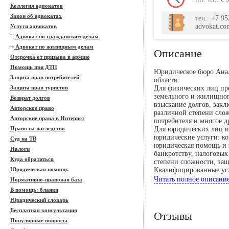
Коллегия адвокатов
Закон об адвокатах
тел.: +7 95
advokat.co
Услуги адвокатов
Адвокат по гражданским делам
Адвокат по жилищным делам
Описание
Отсрочка от призыва в армию
Помощь при ДТП
Юридическое бюро Анал
Защита прав потребителей
области.
Защита прав туристов
Для физических лиц пре
земельного и жилищног
Возврат долгов
взыскание долгов, закл
Авторское право
различной степени сло
Авторские права в Интернет
потребителя и многое д
Право на наследство
Для юридических лиц и
юридические услуги: к
Суд на ТВ
юридическая помощь и 
Налоги
банкротству, налоговых
Куда обратиться
степени сложности, защ
Юридическая помощь
Квалифицированные усл
У нас многолетний опы
Читать полное описани
Нормативно-правовая база
Благодаря высоким вну
В помощь: бланки
услуги. Поэтому наши у
Юридический словарь
профессионализм и каче
Бесплатная консультация
прозрачны, а поэтому с
Отзывы
Популярные вопросы