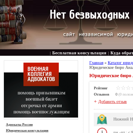
Бесплатная консультация
Куда обра
|
|
Главная
»
Каталог юрид
Юридическое бюро Ана
Юридическое бюро А
Рейтинг
Отзывов
0
(
0 поло
+
Добавить отзыв
Нижний Но
Адвокаты России
Юридическая консультация
пн.-пт.: с 