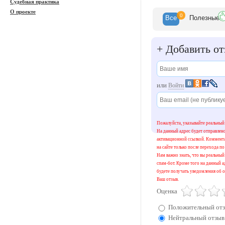
Судебная практика
О проекте
0
Все
Полезн
ые
+
Добавить от
или
Войти
Пожалуйста, указывайте реальный 
На данный адрес будет отправлен
активационной ссылкой. Коммент
на сайте только после перехода по
Нам важно знать, что вы реальный 
спам-бот. Кроме того на данный а
будете получать уведомления об о
Ваш отзыв.
Оценка
Положительный от
Нейтральный отзыв