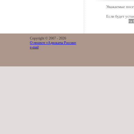
Уважаемые посет
Если будет уста
<a 
Copyright © 2007 -
2026
О проекте «Адвокаты России»
e-mail