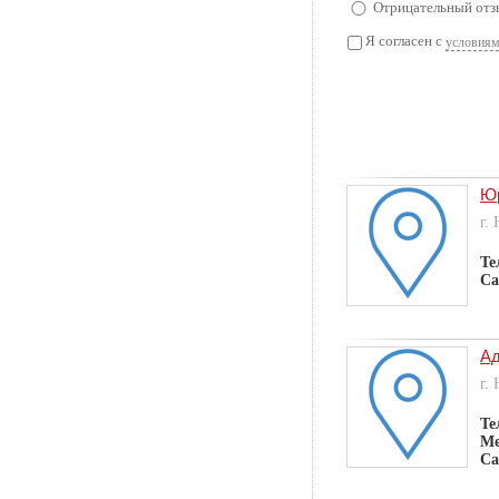
Отрицательный отз
Я согласен с
условиям
Юр
г.
Те
Са
Ад
г.
Те
Ме
Са