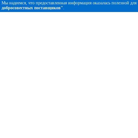
Мы надеемся, что предоставленная информация оказалась полезной для
добросовестных поставщиков"
.