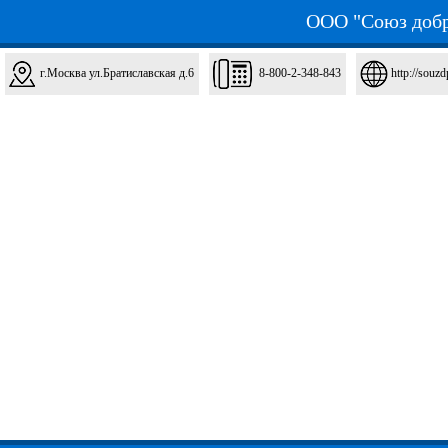
ООО "Союз добр
г.Москва ул.Братиславская д.6
8-800-2-348-843
http://souzd